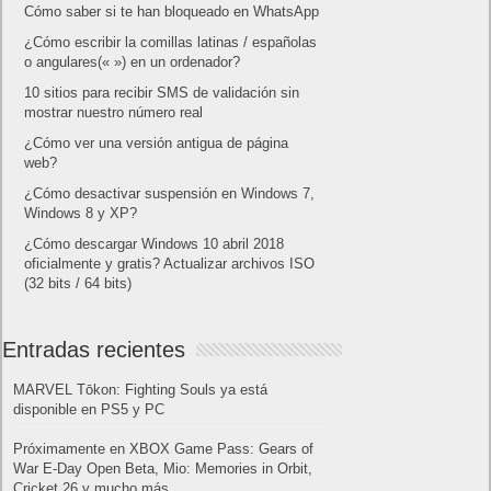
Cómo saber si te han bloqueado en WhatsApp
¿Cómo escribir la comillas latinas / españolas
o angulares(« ») en un ordenador?
10 sitios para recibir SMS de validación sin
mostrar nuestro número real
¿Cómo ver una versión antigua de página
web?
¿Cómo desactivar suspensión en Windows 7,
Windows 8 y XP?
¿Cómo descargar Windows 10 abril 2018
oficialmente y gratis? Actualizar archivos ISO
(32 bits / 64 bits)
Entradas recientes
MARVEL Tōkon: Fighting Souls ya está
disponible en PS5 y PC
Próximamente en XBOX Game Pass: Gears of
War E-Day Open Beta, Mio: Memories in Orbit,
Cricket 26 y mucho más