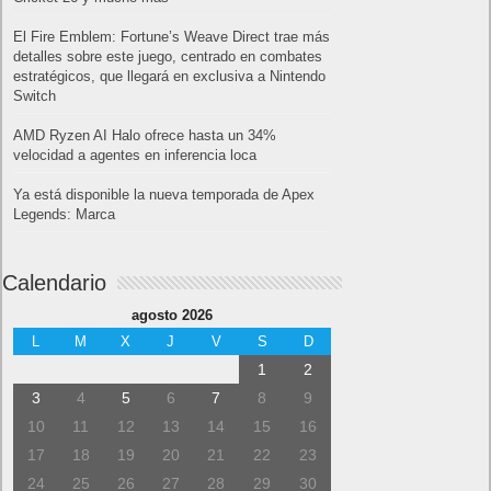
El Fire Emblem: Fortune’s Weave Direct trae más
detalles sobre este juego, centrado en combates
estratégicos, que llegará en exclusiva a Nintendo
Switch
AMD Ryzen AI Halo ofrece hasta un 34%
velocidad a agentes en inferencia loca
Ya está disponible la nueva temporada de Apex
Legends: Marca
Calendario
agosto 2026
L
M
X
J
V
S
D
1
2
3
4
5
6
7
8
9
10
11
12
13
14
15
16
17
18
19
20
21
22
23
24
25
26
27
28
29
30