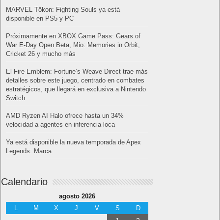
MARVEL Tōkon: Fighting Souls ya está
disponible en PS5 y PC
Próximamente en XBOX Game Pass: Gears of
War E-Day Open Beta, Mio: Memories in Orbit,
Cricket 26 y mucho más
El Fire Emblem: Fortune’s Weave Direct trae más
detalles sobre este juego, centrado en combates
estratégicos, que llegará en exclusiva a Nintendo
Switch
AMD Ryzen AI Halo ofrece hasta un 34%
velocidad a agentes en inferencia loca
Ya está disponible la nueva temporada de Apex
Legends: Marca
Calendario
agosto 2026
L
M
X
J
V
S
D