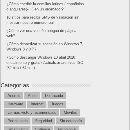
¿Cómo escribir la comillas latinas / españolas
o angulares(« ») en un ordenador?
10 sitios para recibir SMS de validación sin
mostrar nuestro número real
¿Cómo ver una versión antigua de página
web?
¿Cómo desactivar suspensión en Windows 7,
Windows 8 y XP?
¿Cómo descargar Windows 10 abril 2018
oficialmente y gratis? Actualizar archivos ISO
(32 bits / 64 bits)
Categorías
Android
Apple
Destacada
Hardware
Internet
Juegos
Lo más visto y recomendado
Móviles
Patrocinado
Seguridad
Sin categoría
Smartwatch
Software
Tecnología