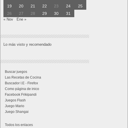
19
20
21
22
23
24
25
26
27
28
29
30
31
« Nov
Ene »
Lo más visto y recomendado
Buscar juegos
Las Recetas de Cocina
Buscador I.E - Firefox
Como página de inico
Facebook Frikipandi
Juegos Flash
Juego Mario
Juego Shangai
Todos los enlaces