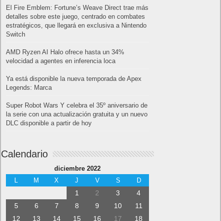
El Fire Emblem: Fortune’s Weave Direct trae más
detalles sobre este juego, centrado en combates
estratégicos, que llegará en exclusiva a Nintendo
Switch
AMD Ryzen AI Halo ofrece hasta un 34%
velocidad a agentes en inferencia loca
Ya está disponible la nueva temporada de Apex
Legends: Marca
Super Robot Wars Y celebra el 35º aniversario de
la serie con una actualización gratuita y un nuevo
DLC disponible a partir de hoy
Calendario
diciembre 2022
L
M
X
J
V
S
D
1
2
3
4
5
6
7
8
9
10
11
12
13
14
15
16
17
18