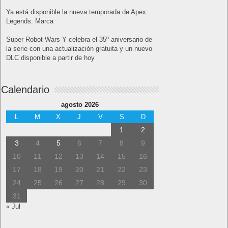
Ya está disponible la nueva temporada de Apex
Legends: Marca
Super Robot Wars Y celebra el 35º aniversario de
la serie con una actualización gratuita y un nuevo
DLC disponible a partir de hoy
Calendario
agosto 2026
L
M
X
J
V
S
D
1
2
3
4
5
6
7
8
9
10
11
12
13
14
15
16
17
18
19
20
21
22
23
24
25
26
27
28
29
30
31
« Jul