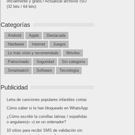
oficialmente y gratis? Actualizar archivos ISO
(32 bits / 64 bits)
Categorías
Android
Apple
Destacada
Hardware
Internet
Juegos
Lo más visto y recomendado
Móviles
Patrocinado
Seguridad
Sin categoría
Smartwatch
Software
Tecnología
Publicidad
Letra de canciones populares infantiles cortas
Cómo saber si te han bloqueado en WhatsApp
¿Cómo escribir la comillas latinas / españolas
o angulares(« ») en un ordenador?
10 sitios para recibir SMS de validación sin