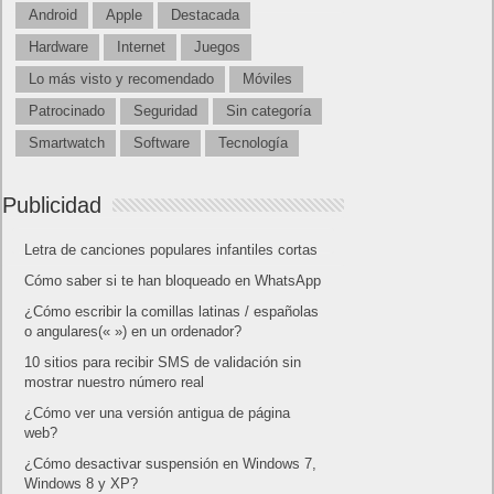
Android
Apple
Destacada
Hardware
Internet
Juegos
Lo más visto y recomendado
Móviles
Patrocinado
Seguridad
Sin categoría
Smartwatch
Software
Tecnología
Publicidad
Letra de canciones populares infantiles cortas
Cómo saber si te han bloqueado en WhatsApp
¿Cómo escribir la comillas latinas / españolas
o angulares(« ») en un ordenador?
10 sitios para recibir SMS de validación sin
mostrar nuestro número real
¿Cómo ver una versión antigua de página
web?
¿Cómo desactivar suspensión en Windows 7,
Windows 8 y XP?