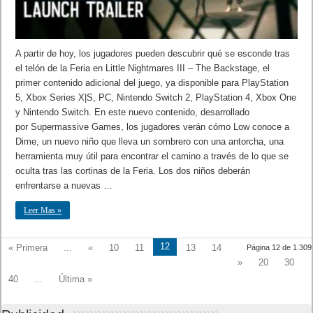
A partir de hoy, los jugadores pueden descubrir qué se esconde tras
el telón de la Feria en Little Nightmares III – The Backstage, el
primer contenido adicional del juego, ya disponible para PlayStation
5, Xbox Series X|S, PC, Nintendo Switch 2, PlayStation 4, Xbox One
y Nintendo Switch. En este nuevo contenido, desarrollado
por Supermassive Games, los jugadores verán cómo Low conoce a
Dime, un nuevo niño que lleva un sombrero con una antorcha, una
herramienta muy útil para encontrar el camino a través de lo que se
oculta tras las cortinas de la Feria. Los dos niños deberán
enfrentarse a nuevas …
Leer Mas »
12
« Primera
...
«
10
11
13
14
Página 12 de 1.309
»
20
30
40
...
Última »