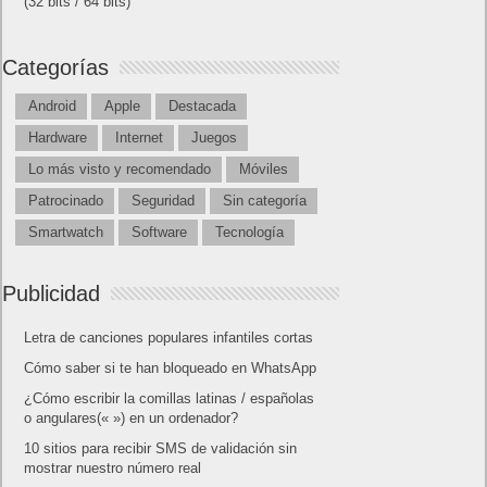
(32 bits / 64 bits)
Categorías
Android
Apple
Destacada
Hardware
Internet
Juegos
Lo más visto y recomendado
Móviles
Patrocinado
Seguridad
Sin categoría
Smartwatch
Software
Tecnología
Publicidad
Letra de canciones populares infantiles cortas
Cómo saber si te han bloqueado en WhatsApp
¿Cómo escribir la comillas latinas / españolas
o angulares(« ») en un ordenador?
10 sitios para recibir SMS de validación sin
mostrar nuestro número real