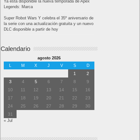
Ya está disponible la nueva temporada de Apex
Legends: Marca
Super Robot Wars Y celebra el 35º aniversario de
la serie con una actualización gratuita y un nuevo
DLC disponible a partir de hoy
Calendario
agosto 2026
L
M
X
J
V
S
D
1
2
3
4
5
6
7
8
9
10
11
12
13
14
15
16
17
18
19
20
21
22
23
24
25
26
27
28
29
30
31
« Jul