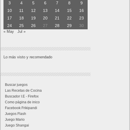
3
4
5
6
7
8
9
10
11
12
13
14
15
16
17
18
19
20
21
22
23
24
25
26
27
28
29
30
« May
Jul »
Lo más visto y recomendado
Buscar juegos
Las Recetas de Cocina
Buscador I.E - Firefox
Como página de inico
Facebook Frikipandi
Juegos Flash
Juego Mario
Juego Shangai