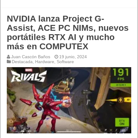
NVIDIA lanza Project G-
Assist, ACE PC NIMs, nuevos
portátiles RTX AI y mucho
más en COMPUTEX
Juan Cascón Baños
19 junio, 2024
Destacada
,
Hardware
,
Software