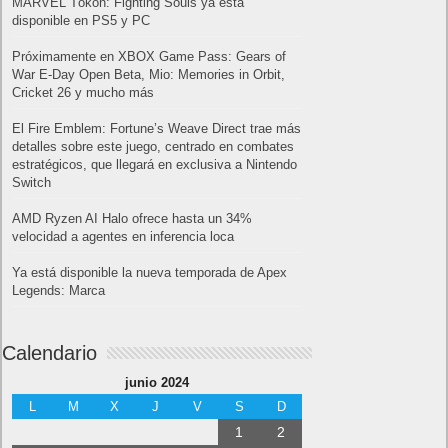
MARVEL Tōkon: Fighting Souls ya está
disponible en PS5 y PC
Próximamente en XBOX Game Pass: Gears of
War E-Day Open Beta, Mio: Memories in Orbit,
Cricket 26 y mucho más
El Fire Emblem: Fortune’s Weave Direct trae más
detalles sobre este juego, centrado en combates
estratégicos, que llegará en exclusiva a Nintendo
Switch
AMD Ryzen AI Halo ofrece hasta un 34%
velocidad a agentes en inferencia loca
Ya está disponible la nueva temporada de Apex
Legends: Marca
Calendario
junio 2024
L
M
X
J
V
S
D
1
2