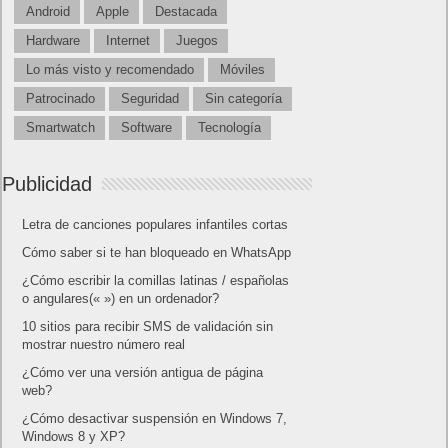
Android
Apple
Destacada
Hardware
Internet
Juegos
Lo más visto y recomendado
Móviles
Patrocinado
Seguridad
Sin categoría
Smartwatch
Software
Tecnología
Publicidad
Letra de canciones populares infantiles cortas
Cómo saber si te han bloqueado en WhatsApp
¿Cómo escribir la comillas latinas / españolas
o angulares(« ») en un ordenador?
10 sitios para recibir SMS de validación sin
mostrar nuestro número real
¿Cómo ver una versión antigua de página
web?
¿Cómo desactivar suspensión en Windows 7,
Windows 8 y XP?