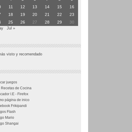
0
11
12
13
14
15
16
7
18
19
20
21
22
23
4
25
26
27
28
29
30
ay
Jul »
más visto y recomendado
car juegos
 Recetas de Cocina
cador I.E - Firefox
o página de inico
ebook Frikipandi
gos Flash
go Mario
go Shangai