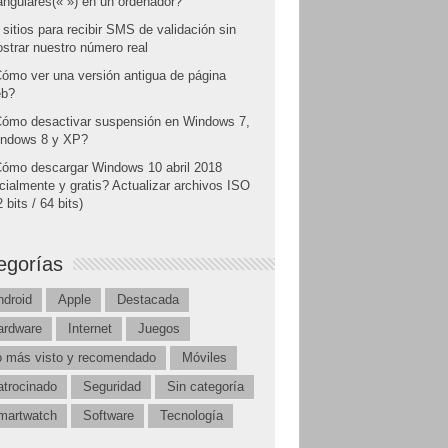
angulares(« ») en un ordenador?
 sitios para recibir SMS de validación sin
strar nuestro número real
ómo ver una versión antigua de página
b?
ómo desactivar suspensión en Windows 7,
ndows 8 y XP?
ómo descargar Windows 10 abril 2018
icialmente y gratis? Actualizar archivos ISO
 bits / 64 bits)
egorías
ndroid
Apple
Destacada
ardware
Internet
Juegos
o más visto y recomendado
Móviles
atrocinado
Seguridad
Sin categoría
martwatch
Software
Tecnología