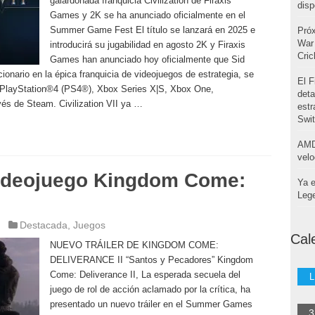
galardonada franquicia Civilization de Firaxis
disp
Games y 2K se ha anunciado oficialmente en el
Summer Game Fest El título se lanzará en 2025 e
Pró
War 
introducirá su jugabilidad en agosto 2K y Firaxis
Cri
Games han anunciado hoy oficialmente que Sid
cionario en la épica franquicia de videojuegos de estrategia, se
El F
 PlayStation®4 (PS4®), Xbox Series X|S, Xbox One,
deta
és de Steam. Civilization VII ya …
estr
Swi
AMD
velo
 videojuego Kingdom Come:
Ya e
Leg
Destacada
,
Juegos
Cal
NUEVO TRÁILER DE KINGDOM COME:
DELIVERANCE II “Santos y Pecadores” Kingdom
Come: Deliverance II, La esperada secuela del
L
juego de rol de acción aclamado por la crítica, ha
presentado un nuevo tráiler en el Summer Games
3