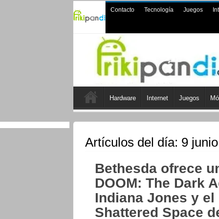
Contacto
Tecnología
Juegos
In
Hardware
Internet
Juegos
Mó
Artículos del día:
9 juni
Bethesda ofrece un
DOOM: The Dark Ag
Indiana Jones y el
Shattered Space d