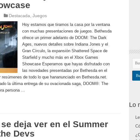
howcase
Destacada
,
Juegos
Hoy estamos que tiramos la casa por la ventana
con muchas presentaciones de juegos. Bethesda
ofrece un primer adelanto de DOOM: The Dark
Ages, nuevos detalles sobre Indiana Jones y el
Gran Círculo, la expansión Shattered Space de
Starfield y mucho más en el Xbox Games
Showcase Esperamos que hayas disfrutado con
las novedades presentadas por Bethesda en el
resúmenes de todo lo que hananunciado en Bethesda.net.
ado la última entrega de su ovacionada saga, DOOM®: The
era persona …
Lo 
Le
 se deja ver en el Summer
Có
the Devs
¿C