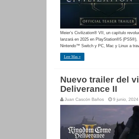
Meier’s Civilization® VII, un capítulo revolu
lanzará en 2025 en PlayStation®5 (PS5®),
Nintendo™ Switch y PC, Mac y Linux a trav
Leer Mas »
Nuevo trailer del
Deliverance II
Juan Cascón Baños
9 junio, 2024