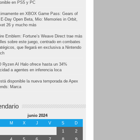
onible en PS5 y PC
ximamente en XBOX Game Pass: Gears of
E-Day Open Beta, Mio: Memories in Orbit,
cket 26 y mucho más
ire Emblem: Fortune’s Weave Direct trae más
lles sobre este juego, centrado en combates
atégicos, que llegará en exclusiva a Nintendo
tch
 Ryzen AI Halo ofrece hasta un 34%
cidad a agentes en inferencia loca
stá disponible la nueva temporada de Apex
ends: Marca
endario
junio 2024
M
X
J
V
S
D
1
2
4
5
6
7
8
9