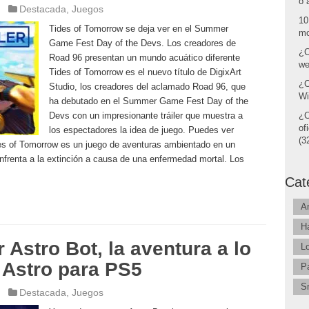
o 
Destacada
,
Juegos
10
Tides of Tomorrow se deja ver en el Summer
mo
Game Fest Day of the Devs. Los creadores de
¿C
Road 96 presentan un mundo acuático diferente
we
Tides of Tomorrow es el nuevo título de DigixArt
¿C
Studio, los creadores del aclamado Road 96, que
Wi
ha debutado en el Summer Game Fest Day of the
Devs con un impresionante tráiler que muestra a
¿C
of
los espectadores la idea de juego. Puedes ver
(32
ides of Tomorrow es un juego de aventuras ambientado en un
nfrenta a la extinción a causa de una enfermedad mortal. Los
Cat
A
H
 Astro Bot, la aventura a lo
L
 Astro para PS5
P
S
Destacada
,
Juegos