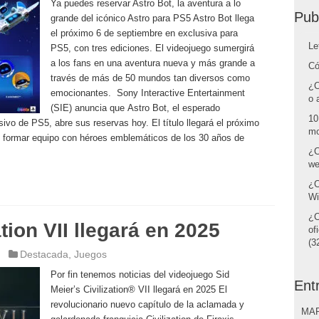
Ya puedes reservar Astro Bot, la aventura a lo
Pub
grande del icónico Astro para PS5 Astro Bot llega
el próximo 6 de septiembre en exclusiva para
Le
PS5, con tres ediciones. El videojuego sumergirá
a los fans en una aventura nueva y más grande a
Có
través de más de 50 mundos tan diversos como
¿C
emocionantes. Sony Interactive Entertainment
o 
(SIE) anuncia que Astro Bot, el esperado
10
ivo de PS5, abre sus reservas hoy. El título llegará el próximo
mo
es formar equipo con héroes emblemáticos de los 30 años de
¿C
we
¿C
Wi
¿C
ation VII llegará en 2025
of
(32
Destacada
,
Juegos
Por fin tenemos noticias del videojuego Sid
Ent
Meier’s Civilization® VII llegará en 2025 El
revolucionario nuevo capítulo de la aclamada y
MAR