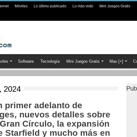
ternet
Móviles
Lo último publicado
Lo más visto
Mini Juegos Gratis
viles
Software
Tecnología
Mini Juegos Gratis
Mas [+]
Co
o, 2024
Pub
 primer adelanto de
es, nuevos detalles sobre
 Gran Círculo, la expansión
e Starfield y mucho más en