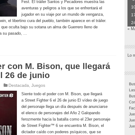
Fest. El tráiler Santos y Pecadores muestra las
1
aventuras y peligros a los que se enfrentará el
jugador en su viaje por un mundo de venganza,
1
n, el libertino cura del pueblo, también aparece en el tráiler.
2
 que oculta bajo su sotana un alma de Guerrero lleno de
« M
e a su pasado, …
Lo 
er con M. Bison, que llegará
l 26 de junio
Bus
Destacada
,
Juegos
Las
Siente todo el poder con M. Bison, que llegará
Bus
a Street Fighter 6 el 26 de junio El vídeo de juego
Com
del personaje llega un día después de anunciarse
Fac
el elenco de personajes del Año 2 Galopando
Jue
ferozmente hacia la batalla como el 23er personaje
Jue
de Street Fighter™ 6 se encuentra M. Bison, el
Jue
dictador caído con poderes psíquicos, que se