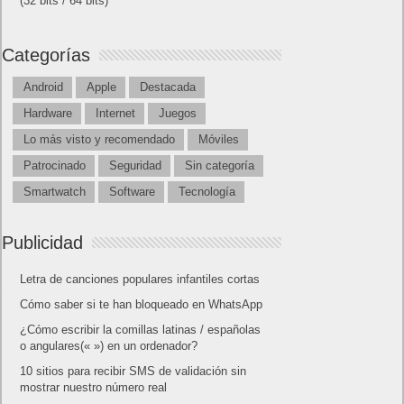
(32 bits / 64 bits)
Categorías
Android
Apple
Destacada
Hardware
Internet
Juegos
Lo más visto y recomendado
Móviles
Patrocinado
Seguridad
Sin categoría
Smartwatch
Software
Tecnología
Publicidad
Letra de canciones populares infantiles cortas
Cómo saber si te han bloqueado en WhatsApp
¿Cómo escribir la comillas latinas / españolas
o angulares(« ») en un ordenador?
10 sitios para recibir SMS de validación sin
mostrar nuestro número real