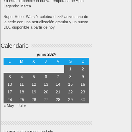
Ya está disponible la nueva temporada de Apex
Legends: Marca
Super Robot Wars Y celebra el 35º aniversario de
la serie con una actualización gratuita y un nuevo
DLC disponible a partir de hoy
Calendario
junio 2024
L
M
X
J
V
S
D
1
2
3
4
5
6
7
8
9
10
11
12
13
14
15
16
17
18
19
20
21
22
23
24
25
26
27
28
29
30
« May
Jul »
Lo más visto y recomendado