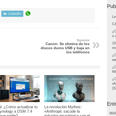
Pub
LinkedIn
Le
Có
¿C
o 
Siguiente
10
Canon: Se elimina de los
mo
discos duros USB y baja en
los teléfonos
¿C
we
¿C
Wi
¿C
of
(32
Ent
al: ¿Cómo actualizar tu
La revolución Mythos:
ynology a DSM 7.4
«Anthropic sacude la
MAR
que nadie?
industria tecnológica con el