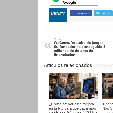
Facebook
Twitter
Compartir
Previo
WeGame, Youtube de juegos.
Su fundador ha conseguido 3
millones de dolares de
financiación.
Artículos relacionados
¿Cómo activar esta mejora
Tutori
en tu PC para que vayá más
Nas S
rápido con Windows 11? Usa
antes 