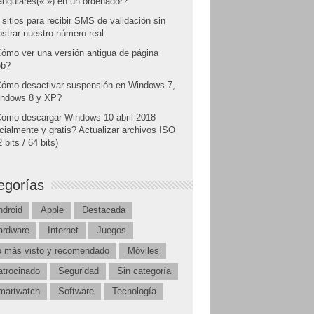
angulares(« ») en un ordenador?
 sitios para recibir SMS de validación sin
strar nuestro número real
ómo ver una versión antigua de página
b?
ómo desactivar suspensión en Windows 7,
ndows 8 y XP?
ómo descargar Windows 10 abril 2018
icialmente y gratis? Actualizar archivos ISO
 bits / 64 bits)
egorías
ndroid
Apple
Destacada
ardware
Internet
Juegos
o más visto y recomendado
Móviles
atrocinado
Seguridad
Sin categoría
martwatch
Software
Tecnología