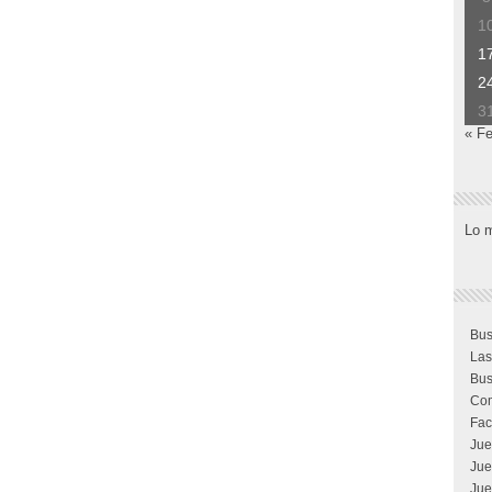
1
1
2
3
« F
Lo 
Bus
Las
Bus
Com
Fac
Jue
Jue
Jue