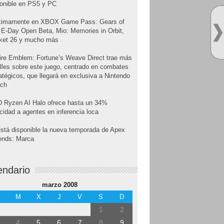
onible en PS5 y PC
ximamente en XBOX Game Pass: Gears of
E-Day Open Beta, Mio: Memories in Orbit,
cket 26 y mucho más
ire Emblem: Fortune’s Weave Direct trae más
lles sobre este juego, centrado en combates
atégicos, que llegará en exclusiva a Nintendo
tch
 Ryzen AI Halo ofrece hasta un 34%
cidad a agentes en inferencia loca
stá disponible la nueva temporada de Apex
ends: Marca
endario
marzo 2008
M
X
J
V
S
D
1
2
4
5
6
7
8
9