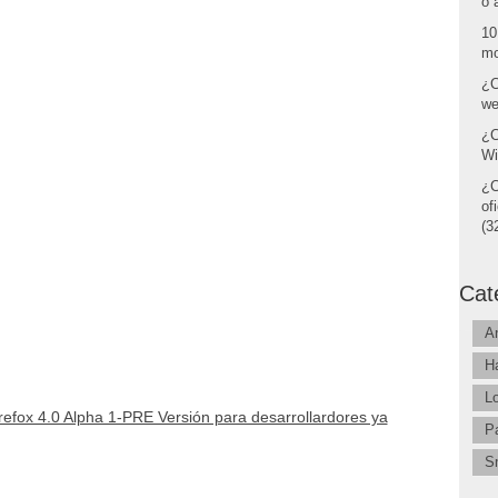
o 
10
mo
¿C
we
¿C
Wi
¿C
of
(32
Cat
A
H
L
refox 4.0 Alpha 1-PRE Versión para desarrollardores ya
P
S