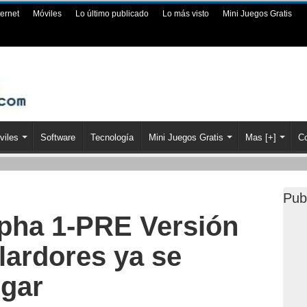
ternet
Móviles
Lo último publicado
Lo más visto
Mini Juegos Gratis
viles
Software
Tecnología
Mini Juegos Gratis
Mas [+]
Co
Pub
lpha 1-PRE Versión
lardores ya se
gar