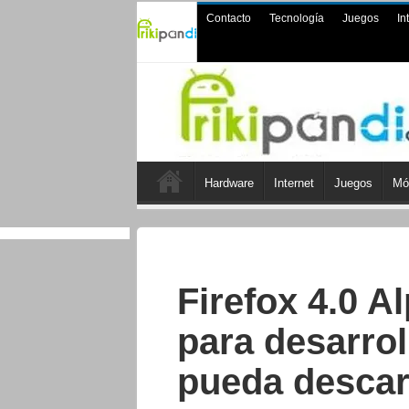
Contacto
Tecnología
Juegos
In
Hardware
Internet
Juegos
Mó
Firefox 4.0 A
para desarrol
pueda descar