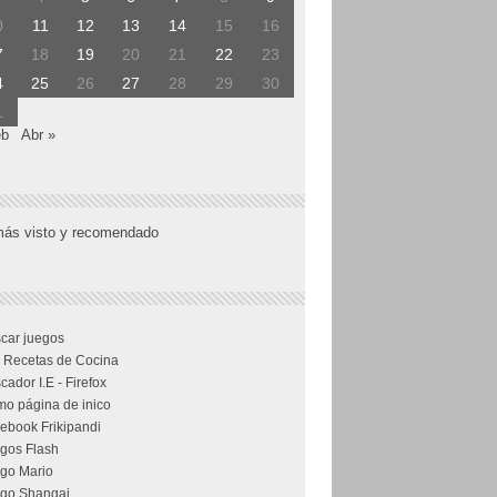
0
11
12
13
14
15
16
7
18
19
20
21
22
23
4
25
26
27
28
29
30
1
eb
Abr »
más visto y recomendado
car juegos
 Recetas de Cocina
cador I.E - Firefox
o página de inico
ebook Frikipandi
gos Flash
go Mario
go Shangai