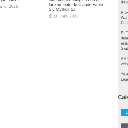
disp
lanzamiento de Claude Fable
unio, 2026
5 y Mythos 5»
Pró
11 junio, 2026
War 
Cri
El F
deta
estr
Swi
AMD
velo
Ya e
Leg
Cal
L
3