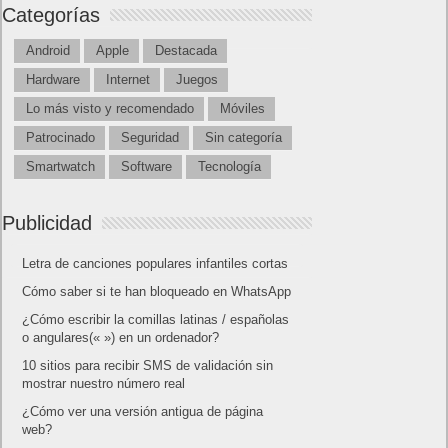
Categorías
Android
Apple
Destacada
Hardware
Internet
Juegos
Lo más visto y recomendado
Móviles
Patrocinado
Seguridad
Sin categoría
Smartwatch
Software
Tecnología
Publicidad
Letra de canciones populares infantiles cortas
Cómo saber si te han bloqueado en WhatsApp
¿Cómo escribir la comillas latinas / españolas
o angulares(« ») en un ordenador?
10 sitios para recibir SMS de validación sin
mostrar nuestro número real
¿Cómo ver una versión antigua de página
web?