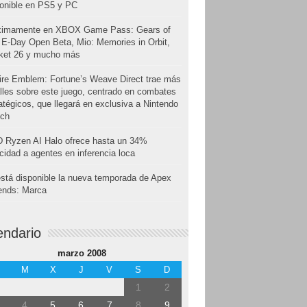
onible en PS5 y PC
ximamente en XBOX Game Pass: Gears of
E-Day Open Beta, Mio: Memories in Orbit,
cket 26 y mucho más
ire Emblem: Fortune’s Weave Direct trae más
lles sobre este juego, centrado en combates
atégicos, que llegará en exclusiva a Nintendo
tch
 Ryzen AI Halo ofrece hasta un 34%
cidad a agentes en inferencia loca
stá disponible la nueva temporada de Apex
ends: Marca
endario
marzo 2008
M
X
J
V
S
D
1
2
4
5
6
7
8
9