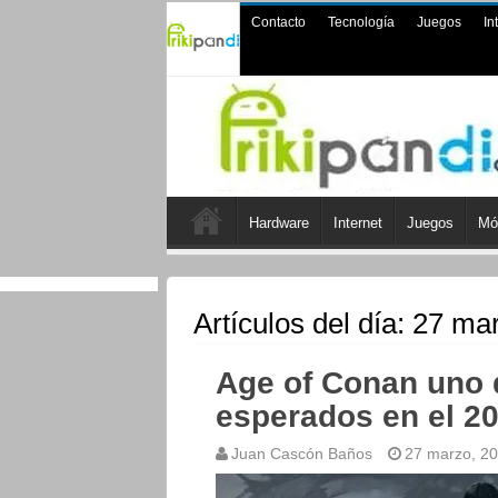
Contacto
Tecnología
Juegos
In
Hardware
Internet
Juegos
Mó
Artículos del día:
27 mar
Age of Conan uno 
esperados en el 2
Juan Cascón Baños
27 marzo, 2