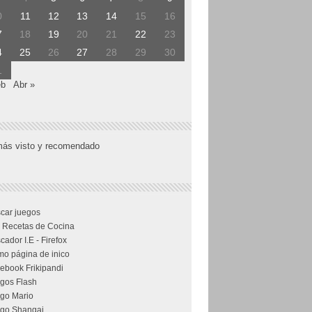
0
11
12
13
14
15
16
7
18
19
20
21
22
23
4
25
26
27
28
29
30
1
eb
Abr »
más visto y recomendado
car juegos
 Recetas de Cocina
cador I.E - Firefox
o página de inico
ebook Frikipandi
gos Flash
go Mario
go Shangai