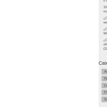
o 
10
mo
¿C
we
¿C
Wi
¿C
of
(32
Cat
A
H
L
P
S