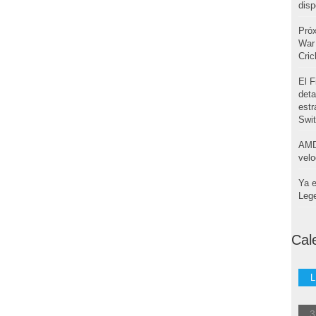
disp
Pró
War 
Cri
El F
deta
estr
Swi
AMD
velo
Ya e
Leg
Cal
L
3