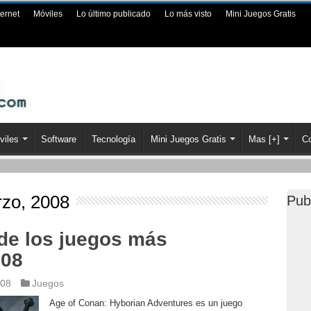
ternet
Móviles
Lo último publicado
Lo más visto
Mini Juegos Gratis
viles
Software
Tecnología
Mini Juegos Gratis
Mas [+]
Co
zo, 2008
Pub
de los juegos más
008
008
Juegos
Age of Conan: Hyborian Adventures es un juego