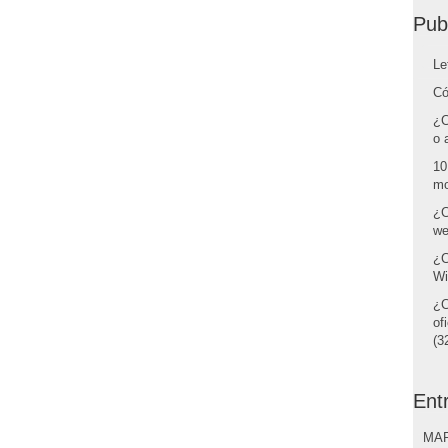
Pub
Le
Có
¿C
o 
10
mo
¿C
we
¿C
Wi
¿C
of
(32
Ent
MAR