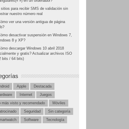
angulares(« ») en un ordenador?
 sitios para recibir SMS de validación sin
strar nuestro número real
ómo ver una versión antigua de página
b?
ómo desactivar suspensión en Windows 7,
ndows 8 y XP?
ómo descargar Windows 10 abril 2018
icialmente y gratis? Actualizar archivos ISO
 bits / 64 bits)
egorías
ndroid
Apple
Destacada
ardware
Internet
Juegos
o más visto y recomendado
Móviles
atrocinado
Seguridad
Sin categoría
martwatch
Software
Tecnología