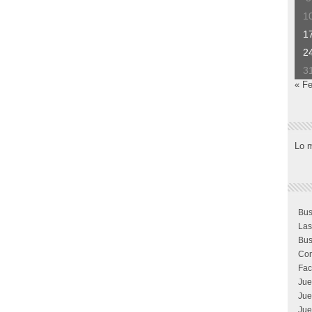
1
1
2
3
« F
Lo 
Bus
Las
Bus
Com
Fac
Jue
Jue
Jue