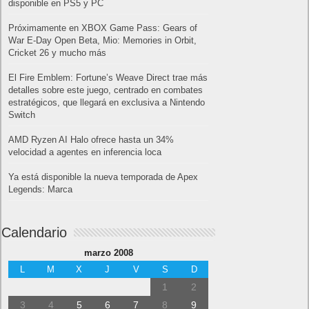
disponible en PS5 y PC
Próximamente en XBOX Game Pass: Gears of
War E-Day Open Beta, Mio: Memories in Orbit,
Cricket 26 y mucho más
El Fire Emblem: Fortune’s Weave Direct trae más
detalles sobre este juego, centrado en combates
estratégicos, que llegará en exclusiva a Nintendo
Switch
AMD Ryzen AI Halo ofrece hasta un 34%
velocidad a agentes en inferencia loca
Ya está disponible la nueva temporada de Apex
Legends: Marca
Calendario
marzo 2008
L
M
X
J
V
S
D
1
2
3
4
5
6
7
8
9