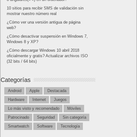
10 sitios para recibir SMS de validación sin
mostrar nuestro número real
¿Cómo ver una versión antigua de página
web?
¿Cómo desactivar suspensión en Windows 7,
Windows 8 y XP?
¿Cómo descargar Windows 10 abril 2018
oficialmente y gratis? Actualizar archivos ISO
(32 bits / 64 bits)
Categorías
Android
Apple
Destacada
Hardware
Internet
Juegos
Lo más visto y recomendado
Móviles
Patrocinado
Seguridad
Sin categoría
Smartwatch
Software
Tecnología