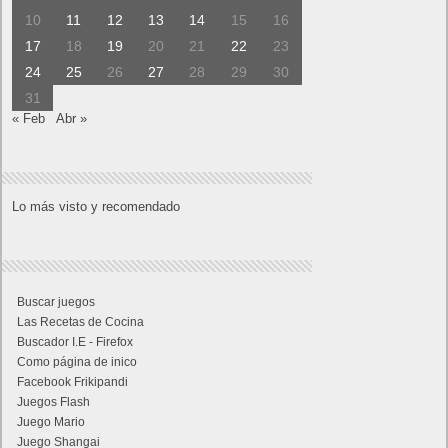
10
11
12
13
14
15
16
17
18
19
20
21
22
23
24
25
26
27
28
29
30
31
« Feb
Abr »
Lo más visto y recomendado
Buscar juegos
Las Recetas de Cocina
Buscador I.E - Firefox
Como página de inico
Facebook Frikipandi
Juegos Flash
Juego Mario
Juego Shangai