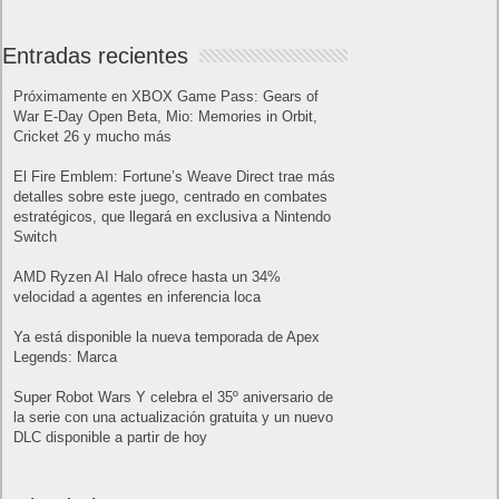
Amazon Prime
Amazon Prime Vídeo
Powered by
Frikipandi.com
.
Juan Cascón
Todos los derechos
reservados.
©