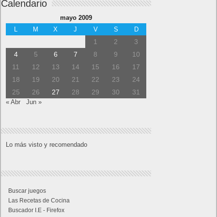
Home page
Copyright © 2019
Shangai
|
Como página de inico
|
Añadir
Buscador I.E - Firefox
|
Twitter
|
Facebook
|
Sitemap
|
Contacto