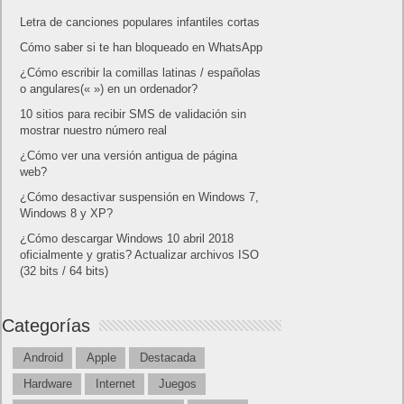
DLC disponible a partir de hoy
Calendario
mayo 2009
L
M
X
J
V
S
D
1
2
3
4
5
6
7
8
9
10
11
12
13
14
15
16
17
18
19
20
21
22
23
24
25
26
27
28
29
30
31
« Abr
Jun »
Lo más visto y recomendado
Buscar juegos
Las Recetas de Cocina
Buscador I.E - Firefox
Como página de inico