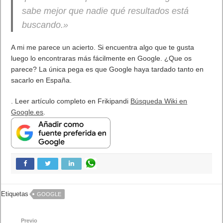
La nueva tecnología de Windows 7 denominada Device Stage
mejora aun más la administración de dispositivos.
Yo me lo estoy instalado en una máquina virtual para probarlo
un poco, de momento parece que hasta va rápido. Tener
cuidado que esto es una beta para que quieres usarla no sea
que pierdas tus datos cuando caduque.
Un equipo con estas especificaciones mínimas recomendadas
es lo que necesitas:
Procesador de 1 GHz de 32 bits o 64 bits o superior
1 GB de memoria del sistema o más
16 GB de espacio disponible en disco
Compatibilidad con gráficos DirectX 9 con 128 MB de
memoria (para habilitar el tema Aero)
Unidad de DVD-R/W
Enlace para descargar windows 7 en español.