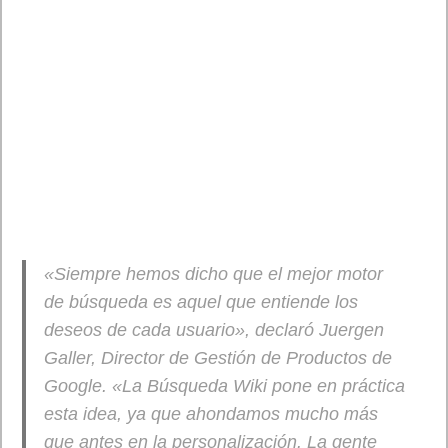
Windows 7 simplifica el trabajo con ventanas en el escritorio.
Tendrás formas más intuitivas de abrirlas, cerrarlas, cambiarles
el tamaño y ordenarlas. Que pena no tener una pantalla táctil
para sacar todo el partido a ese interfaz.
Búsqueda de Windows
Buscar enun cuadro de búsqueda como si estuvieras en una
Web. Lleva un indexador de archivos como el Windows Vista.
Mejor administración de dispositivos
Uno de los factores excepcionales de los equipos es que nos
permiten usar una amplia gama de dispositivos. Antiguamente,
se debían usar diversas pantallas para administrar distintos
tipos de dispositivos. Sin embargo, con Windows 7 usarás una
sola pantalla de Dispositivos e impresoras para conectar,
administrar y usar cualquier impresora, teléfono y otros
dispositivos disponibles.
Todo junto: encuentra todos los dispositivos en un solo punto