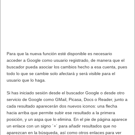
comentarios de los usuarios. Básicamente se pidió un equipo
que sea fácil de usar, que sea rápido y que funcione como tu
desees. Realizaron muchas mejoras. No está terminado, pero
puedes probar la versión preliminar del software si lo deseas.
Incluye Internet Explorer 8 que es casi lo que más me ha
defraudado pero tiene mejoras muy interesantes.
Para descargar Windows 7 solo necesitarás tener una cuenta
Live (con la de Hotmail te vale), de esta forma te permite bajar
la iso que pesa 2,44 GB y que baja realmente rápido. Te
asignarán un número de serie y podrás usarla sin límites hasta
Junio-2010, lo que pase entonces aun no se sabe.
Algunas mejoras
Barra de tareas mejorada y vistas previas de pantalla
completa
La barra de tareas que aparece en la parte inferior de la
pantalla es la que usas para iniciar programas y cambiar de
uno a otro cuando estos están abiertos. En Windows 7, puedes