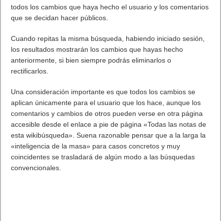
mantener cualquier programa abierto en la barra de tareas
para tenerlo siempre a un clic de distancia. Y para volver a
organizar los iconos en la barra de tareas, simplemente haz
clic y arrástralos. Además, los iconos son más grandes y más
fáciles de usar. Desplázate sobre los iconos y verás imágenes
en miniatura de cada archivo o ventana que se abre en cada
programa, y si te desplazas sobre la imagen en miniatura,
podrás ver una vista previa de pantalla completa de esa
ventana. Mueve el cursor fuera de la imagen en miniatura para
que desaparezca la vista previa de pantalla completa.
Jump List
Las cosas que usas con mayor frecuencia estén siempre a
mano. Por ejemplo: la nueva función Jump List. Es una
cómoda manera de buscar rápidamente los archivos con los
que estuviste trabajando.
Mejoras en el escritorio