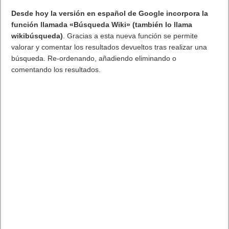
Betas Windows 7 en español. Versión Release Candidate disponible
por fin su descarga oficial en español
Increíble pero Microsoft quiere que nos descarguemos la
versión experimental de Windows 7 gratis para que todos los
que hemos sufrido el azote de Windows Vista veamos los
bueno que será el nuevo sistema operativo.
Como ya lo veníamos diciendo hace un tiempo, el 5 de mayo
era la fecha elegida por Redmond para hacer pública la
Release Candidate de Windows 7. Y
esa fecha por fin ha
llegado
, por lo que a partir de ahora ya podemos ir al
sitio web
de Microsoft
y empezar a bajar Windows 7 RC, ya sea en su
versión de 64 o de 32 bits, e incluso podemos descargarlo
completamente
traducido al español
.
Microsoft ha diseñado y mejorado Windows 7 según los