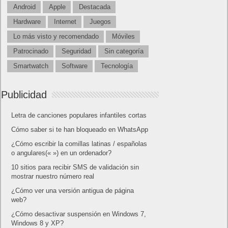
Android
Apple
Destacada
Hardware
Internet
Juegos
Lo más visto y recomendado
Móviles
Patrocinado
Seguridad
Sin categoría
Smartwatch
Software
Tecnología
Publicidad
Letra de canciones populares infantiles cortas
Cómo saber si te han bloqueado en WhatsApp
¿Cómo escribir la comillas latinas / españolas
o angulares(« ») en un ordenador?
10 sitios para recibir SMS de validación sin
mostrar nuestro número real
¿Cómo ver una versión antigua de página
web?
¿Cómo desactivar suspensión en Windows 7,
Windows 8 y XP?