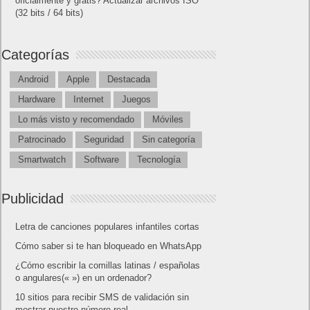
oficialmente y gratis? Actualizar archivos ISO
(32 bits / 64 bits)
Categorías
Android
Apple
Destacada
Hardware
Internet
Juegos
Lo más visto y recomendado
Móviles
Patrocinado
Seguridad
Sin categoría
Smartwatch
Software
Tecnología
Publicidad
Letra de canciones populares infantiles cortas
Cómo saber si te han bloqueado en WhatsApp
¿Cómo escribir la comillas latinas / españolas
o angulares(« ») en un ordenador?
10 sitios para recibir SMS de validación sin
mostrar nuestro número real