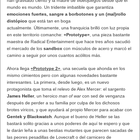
han gravitado ciento y la madre de videojuegos desde que el
mundo es mundo. Un tridente imbatible que garantiza
emociones fuertes, sangre a borbotones y un (mal)rollo
distópico
que está tan en boga
actualmente. Últimamente, una franquicia brilló con luz propia
en este territorio comanche:
«Prototype»
, una pieza bastante
maestra de Radical Entertainment que hace tres años sacudió
el mercado de los
sandbox
con músculos de acero y marcó el
camino a seguir por unos cuantos acólitos más.
Ahora llega
«Prototype 2»
, una secuela que ahonda en los
mismo cimientos pero con algunas novedades bastante
interesantes. La primera, desde luego, es un nuevo
protagonista que toma el relevo de Alex Mercer: el sargento
James Heller
, un heroico
man of war
con sed de venganza
después de perder a su familia por culpa de los dichosos
brotes víricos, y que ayudará al propio Mercer para acabar con
Gentek y Blackwatch
. Aunque el bueno de Heller se las
bastará solito gracias a unos poderes de aquí te espero y que
le darán leña a unas bestias mutantes que parecen sacadas de
las peores pesadillas de Lovecraft o del carnicero de