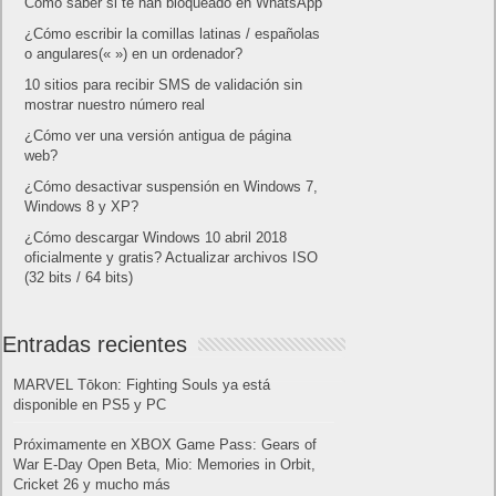
¿Cómo ver una versión antigua de página
web?
¿Cómo desactivar suspensión en Windows 7,
Windows 8 y XP?
¿Cómo descargar Windows 10 abril 2018
oficialmente y gratis? Actualizar archivos ISO
(32 bits / 64 bits)
Entradas recientes
MARVEL Tōkon: Fighting Souls ya está
disponible en PS5 y PC
Próximamente en XBOX Game Pass: Gears of
War E-Day Open Beta, Mio: Memories in Orbit,
Cricket 26 y mucho más
El Fire Emblem: Fortune’s Weave Direct trae más
detalles sobre este juego, centrado en combates
estratégicos, que llegará en exclusiva a Nintendo
Switch