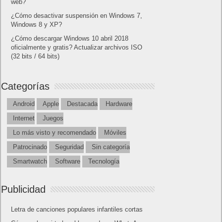
(32 bits / 64 bits)
Categorías
Android
Apple
Destacada
Hardware
Internet
Juegos
Lo más visto y recomendado
Móviles
Patrocinado
Seguridad
Sin categoría
Smartwatch
Software
Tecnología
Publicidad
Letra de canciones populares infantiles cortas
Cómo saber si te han bloqueado en WhatsApp
¿Cómo escribir la comillas latinas / españolas
o angulares(« ») en un ordenador?
10 sitios para recibir SMS de validación sin
mostrar nuestro número real