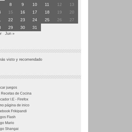
8
9
10
11
12
13
4
15
16
17
18
19
20
1
22
23
24
25
26
27
8
29
30
31
r
Jun »
más visto y recomendado
car juegos
 Recetas de Cocina
cador I.E - Firefox
o página de inico
ebook Frikipandi
gos Flash
go Mario
go Shangai