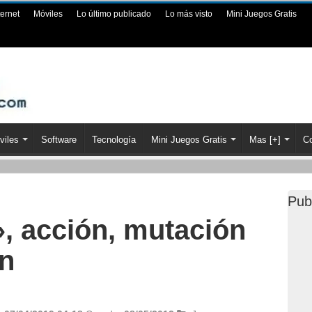
ternet
Móviles
Lo último publicado
Lo más visto
Mini Juegos Gratis
viles
Software
Tecnología
Mini Juegos Gratis
Mas [+]
Co
Pub
», acción, mutación
n