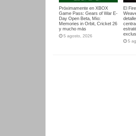
Próximamente en XBOX
El Fir
Game Pass: Gears of War E-
Weave
Day Open Beta, Mio:
detall
Memories in Orbit, Cricket 26
centr
y mucho más
estrat
exclus
5 agosto, 2026
5 a