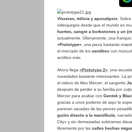
Vísceras, milicia y apocalipsis
. Sobre
videojuegos desde que el mundo es mun
fuertes, sangre a borbotones y un (ma
actualmente. Últimamente, una franquicia
«Prototype»
, una pieza bastante maes
el mercado de los
sandbox
con músculo
acólitos más.
Ahora llega
«Prototype 2»
, una secuel
novedades bastante interesantes. La pr
el relevo de Alex Mercer: el sargento
Ja
después de perder a su familia por culpa
Mercer para acabar con
Gentek y Bla
gracias a unos poderes de aquí te espe
parecen sacadas de las peores pesadill
guión directo a la mandíbula
, narrado
City» y sin demasiadas subtramas disua
libremente por las
calles hechas miga