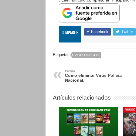
. Leer artículo completo en Frikipandi
«P
Facebook
Twitter
Compartir
Etiquetas
VIDEOJUEGOS
Previo
Como eliminar Virus Policía
Nacional.
Artículos relacionados