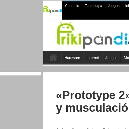
Contacto
Tecnología
Juegos
In
Hardware
Internet
Juegos
Mó
«Prototype 2
y musculació