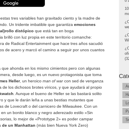
o 
10
mo
 estas tres variables han gravitado ciento y la madre de
¿C
do. Un tridente imbatible que garantiza
emociones
we
l)rollo distópico
que está tan en boga
¿C
 brilló con luz propia en este territorio comanche:
Wi
tra de Radical Entertainment que hace tres años sacudió
¿C
s de acero y marcó el camino a seguir por unos cuantos
of
(32
a que ahonda en los mismo cimientos pero con algunas
imera, desde luego, es un nuevo protagonista que toma
Cat
mes Heller
, un heroico
man of war
con sed de venganza
A
 de los dichosos brotes víricos, y que ayudará al propio
ckwatch
. Aunque el bueno de Heller se las bastará solito
H
ro y que le darán leña a unas bestias mutantes que
L
as de Lovecraft o del carnicero de Milwaukee. Con un
P
 en un bonito blanco y negro aderezado estilo «Sin
sorias, lo mejor de «Prototype 2» es poder campar
S
s de un Manhattan
(más bien Nueva York Zero)