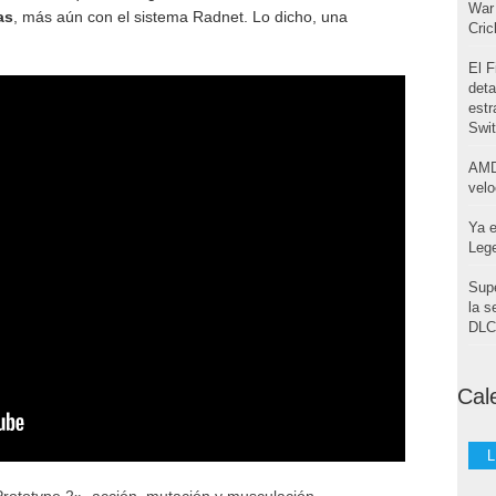
War 
as
, más aún con el sistema Radnet. Lo dicho, una
Cri
El F
deta
estr
Swi
AMD
velo
Ya e
Leg
Supe
la s
DLC 
Cal
L