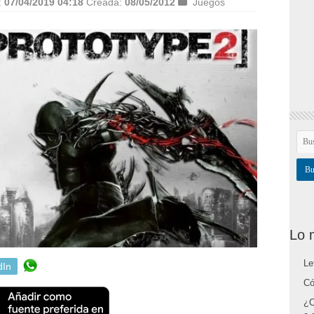
:
07/04/2019 04:18
Creada:
08/05/2012
Juegos
Lo 
Le
dIn
Có
¿C