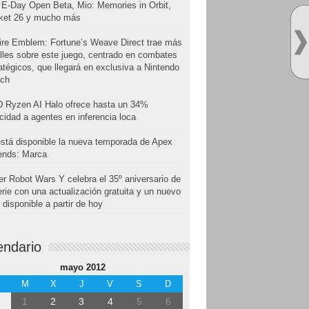
E-Day Open Beta, Mio: Memories in Orbit,
cket 26 y mucho más
ire Emblem: Fortune’s Weave Direct trae más
lles sobre este juego, centrado en combates
atégicos, que llegará en exclusiva a Nintendo
tch
 Ryzen AI Halo ofrece hasta un 34%
cidad a agentes en inferencia loca
stá disponible la nueva temporada de Apex
ends: Marca
r Robot Wars Y celebra el 35º aniversario de
erie con una actualización gratuita y un nuevo
disponible a partir de hoy
endario
mayo 2012
M
X
J
V
S
D
1
2
3
4
5
6