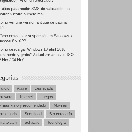
angulares(« ») en un ordenador?
 sitios para recibir SMS de validación sin
strar nuestro número real
ómo ver una versión antigua de página
b?
ómo desactivar suspensión en Windows 7,
ndows 8 y XP?
ómo descargar Windows 10 abril 2018
icialmente y gratis? Actualizar archivos ISO
 bits / 64 bits)
egorías
ndroid
Apple
Destacada
ardware
Internet
Juegos
o más visto y recomendado
Móviles
atrocinado
Seguridad
Sin categoría
martwatch
Software
Tecnología