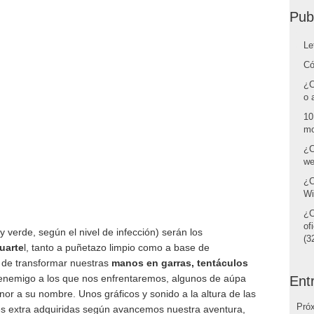
Pub
Le
Có
¿C
o 
10
mo
¿C
we
¿C
Wi
¿C
of
y verde, según el nivel de infección) serán los
(32
cuarte
l, tanto a puñetazo limpio como a base de
 de transformar nuestras
manos en garras, tentáculos
s enemigo a los que nos enfrentaremos, algunos de aúpa
Ent
r a su nombre. Unos gráficos y sonido a la altura de las
Pró
es extra adquiridas según avancemos nuestra aventura,