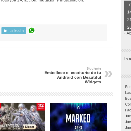
rototype 2», acción, mutación y musculación
.
7
1
2
2
LinkedIn
« Ab
Lo 
Siguiente
Embellece el escritorio de tu
Android con Beautiful
Widgets
Bus
Las
Bus
Com
Fac
Jue
Jue
Jue