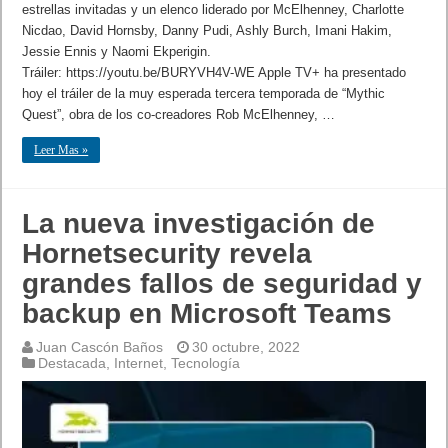
estrellas invitadas y un elenco liderado por McElhenney, Charlotte
Nicdao, David Hornsby, Danny Pudi, Ashly Burch, Imani Hakim,
Jessie Ennis y Naomi Ekperigin.
Tráiler: https://youtu.be/BURYVH4V-WE Apple TV+ ha presentado
hoy el tráiler de la muy esperada tercera temporada de “Mythic
Quest”, obra de los co-creadores Rob McElhenney, …
Leer Mas »
La nueva investigación de
Hornetsecurity revela
grandes fallos de seguridad y
backup en Microsoft Teams
Juan Cascón Baños
30 octubre, 2022
Destacada
,
Internet
,
Tecnología