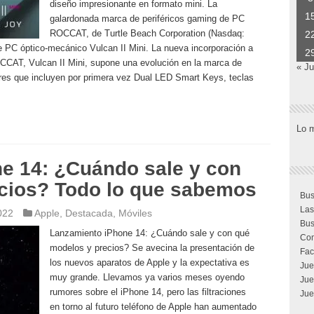
diseño impresionante en formato mini. La
1
galardonada marca de periféricos gaming de PC
ROCCAT, de Turtle Beach Corporation (Nasdaq:
2
 PC óptico-mecánico Vulcan II Mini. La nueva incorporación a
2
CCAT, Vulcan II Mini, supone una evolución en la marca de
« Ju
res que incluyen por primera vez Dual LED Smart Keys, teclas
Lo 
e 14: ¿Cuándo sale y con
cios? Todo lo que sabemos
Bus
Las
022
Apple
,
Destacada
,
Móviles
Bus
Lanzamiento iPhone 14: ¿Cuándo sale y con qué
Com
modelos y precios? Se avecina la presentación de
Fac
los nuevos aparatos de Apple y la expectativa es
Jue
muy grande. Llevamos ya varios meses oyendo
Jue
rumores sobre el iPhone 14, pero las filtraciones
Jue
en torno al futuro teléfono de Apple han aumentado