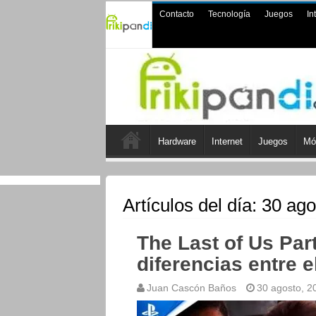
Contacto
Tecnología
Juegos
In
Hardware
Internet
Juegos
Mó
Artículos del día:
30 ago
The Last of Us Part
diferencias entre 
Juan Cascón Baños
30 agosto, 2