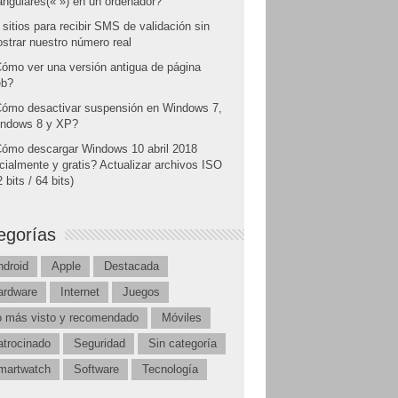
angulares(« ») en un ordenador?
 sitios para recibir SMS de validación sin
strar nuestro número real
ómo ver una versión antigua de página
b?
ómo desactivar suspensión en Windows 7,
ndows 8 y XP?
ómo descargar Windows 10 abril 2018
icialmente y gratis? Actualizar archivos ISO
 bits / 64 bits)
egorías
ndroid
Apple
Destacada
ardware
Internet
Juegos
o más visto y recomendado
Móviles
atrocinado
Seguridad
Sin categoría
martwatch
Software
Tecnología