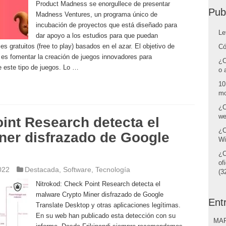
Product Madness se enorgullece de presentar
Pub
Madness Ventures, un programa único de
incubación de proyectos que está diseñado para
Le
dar apoyo a los estudios para que puedan
es gratuitos (free to play) basados en el azar. El objetivo de
Có
es fomentar la creación de juegos innovadores para
¿C
e este tipo de juegos. Lo …
o 
10
mo
¿C
we
int Research detecta el
¿C
ner disfrazado de Google
Wi
¿C
of
022
Destacada
,
Software
,
Tecnología
(32
Nitrokod: Check Point Research detecta el
malware Crypto Miner disfrazado de Google
Ent
Translate Desktop y otras aplicaciones legítimas.
En su web han publicado esta detección con su
MAR