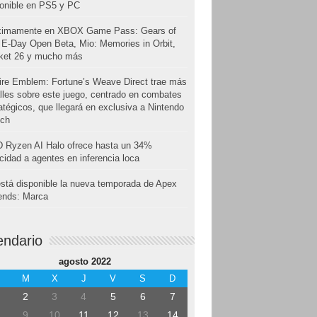
onible en PS5 y PC
ximamente en XBOX Game Pass: Gears of
E-Day Open Beta, Mio: Memories in Orbit,
cket 26 y mucho más
ire Emblem: Fortune’s Weave Direct trae más
lles sobre este juego, centrado en combates
atégicos, que llegará en exclusiva a Nintendo
tch
 Ryzen AI Halo ofrece hasta un 34%
cidad a agentes en inferencia loca
stá disponible la nueva temporada de Apex
ends: Marca
endario
agosto 2022
M
X
J
V
S
D
2
3
4
5
6
7
9
10
11
12
13
14