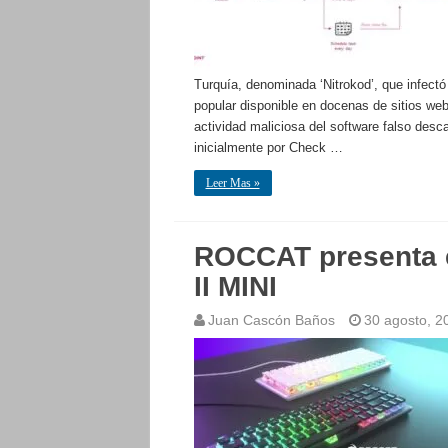
Turquía, denominada ‘Nitrokod’, que infect
popular disponible en docenas de sitios web
actividad maliciosa del software falso desc
inicialmente por Check …
Leer Mas »
ROCCAT presenta 
II MINI
Juan Cascón Baños
30 agosto, 2