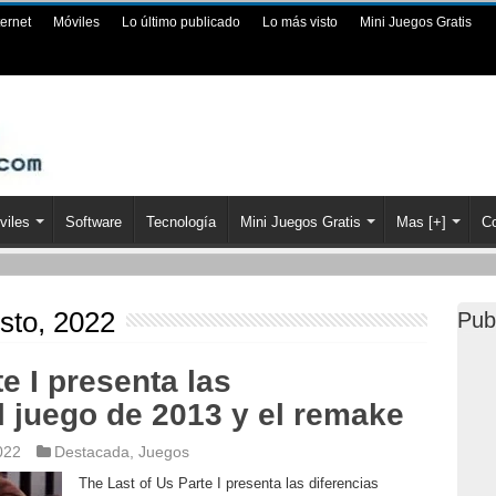
ternet
Móviles
Lo último publicado
Lo más visto
Mini Juegos Gratis
viles
Software
Tecnología
Mini Juegos Gratis
Mas [+]
Co
sto, 2022
Pub
e I presenta las
el juego de 2013 y el remake
022
Destacada
,
Juegos
The Last of Us Parte I presenta las diferencias