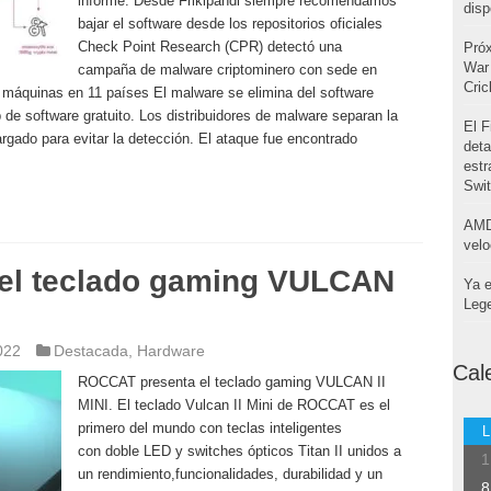
informe. Desde Frikipandi siempre recomendamos
disp
bajar el software desde los repositorios oficiales
Check Point Research (CPR) detectó una
Pró
War 
campaña de malware criptominero con sede en
Cri
ó máquinas en 11 países El malware se elimina del software
 de software gratuito. Los distribuidores de malware separan la
El F
argado para evitar la detección. El ataque fue encontrado
deta
estr
Swi
AMD
velo
el teclado gaming VULCAN
Ya e
Leg
022
Destacada
,
Hardware
Cal
ROCCAT presenta el teclado gaming VULCAN II
MINI. El teclado Vulcan II Mini de ROCCAT es el
primero del mundo con teclas inteligentes
L
con doble LED y switches ópticos Titan II unidos a
1
un rendimiento,funcionalidades, durabilidad y un
8