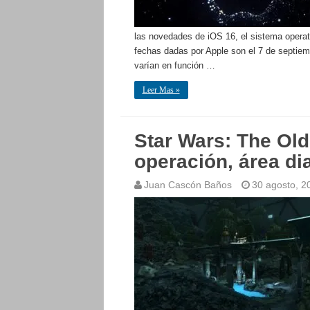
las novedades de iOS 16, el sistema operat
fechas dadas por Apple son el 7 de septiemb
varían en función …
Leer Mas »
Star Wars: The Ol
operación, área di
Juan Cascón Baños
30 agosto, 2