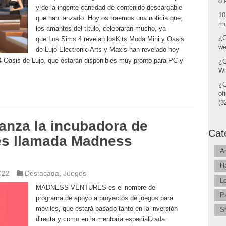
o 
y de la ingente cantidad de contenido descargable
10
que han lanzado. Hoy os traemos una noticia que,
mo
los amantes del título, celebraran mucho, ya
¿C
que Los Sims 4 revelan losKits Moda Mini y Oasis
we
de Lujo Electronic Arts y Maxis han revelado hoy
 Oasis de Lujo, que estarán disponibles muy pronto para PC y
¿C
Wi
¿C
of
(32
anza la incubadora de
Cat
es llamada Madness
A
H
022
Destacada
,
Juegos
L
MADNESS VENTURES es el nombre del
P
programa de apoyo a proyectos de juegos para
móviles, que estará basado tanto en la inversión
S
directa y como en la mentoría especializada.