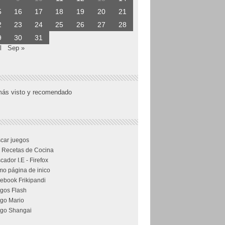
5
16
17
18
19
20
21
2
23
24
25
26
27
28
9
30
31
l
Sep »
más visto y recomendado
car juegos
 Recetas de Cocina
cador I.E - Firefox
o página de inico
ebook Frikipandi
gos Flash
go Mario
go Shangai