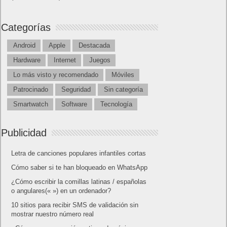
Categorías
Android
Apple
Destacada
Hardware
Internet
Juegos
Lo más visto y recomendado
Móviles
Patrocinado
Seguridad
Sin categoría
Smartwatch
Software
Tecnología
Publicidad
Letra de canciones populares infantiles cortas
Cómo saber si te han bloqueado en WhatsApp
¿Cómo escribir la comillas latinas / españolas
o angulares(« ») en un ordenador?
10 sitios para recibir SMS de validación sin
mostrar nuestro número real