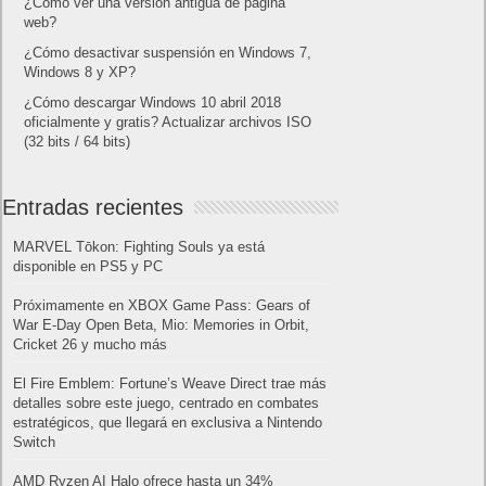
¿Cómo ver una versión antigua de página
web?
¿Cómo desactivar suspensión en Windows 7,
Windows 8 y XP?
¿Cómo descargar Windows 10 abril 2018
oficialmente y gratis? Actualizar archivos ISO
(32 bits / 64 bits)
Entradas recientes
MARVEL Tōkon: Fighting Souls ya está
disponible en PS5 y PC
Próximamente en XBOX Game Pass: Gears of
War E-Day Open Beta, Mio: Memories in Orbit,
Cricket 26 y mucho más
El Fire Emblem: Fortune’s Weave Direct trae más
detalles sobre este juego, centrado en combates
estratégicos, que llegará en exclusiva a Nintendo
Switch
AMD Ryzen AI Halo ofrece hasta un 34%