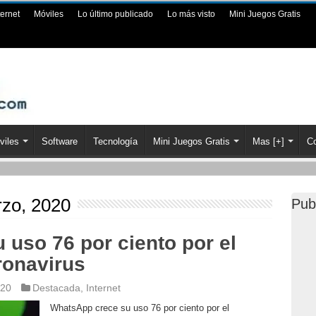
ternet
Móviles
Lo último publicado
Lo más visto
Mini Juegos Gratis
viles
Software
Tecnología
Mini Juegos Gratis
Mas [+]
Co
zo, 2020
Pub
uso 76 por ciento por el
ronavirus
020
Destacada
,
Internet
WhatsApp crece su uso 76 por ciento por el