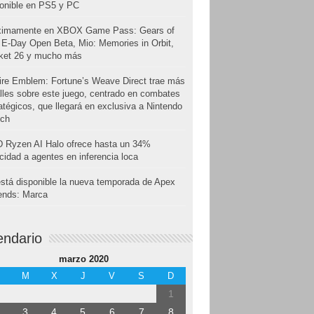
onible en PS5 y PC
ximamente en XBOX Game Pass: Gears of
E-Day Open Beta, Mio: Memories in Orbit,
cket 26 y mucho más
ire Emblem: Fortune’s Weave Direct trae más
lles sobre este juego, centrado en combates
atégicos, que llegará en exclusiva a Nintendo
tch
 Ryzen AI Halo ofrece hasta un 34%
cidad a agentes en inferencia loca
stá disponible la nueva temporada de Apex
ends: Marca
endario
marzo 2020
M
X
J
V
S
D
1
3
4
5
6
7
8