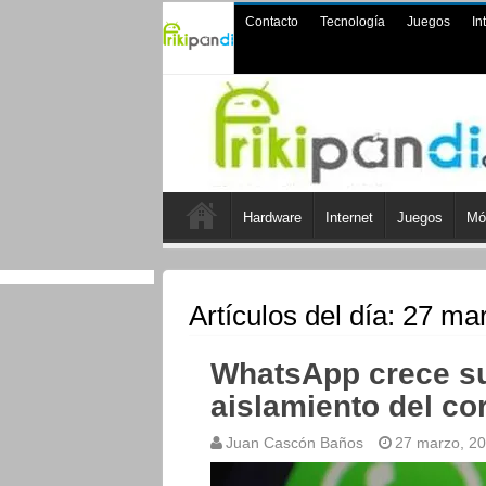
Contacto
Tecnología
Juegos
In
Hardware
Internet
Juegos
Mó
Artículos del día:
27 mar
WhatsApp crece su 
aislamiento del co
Juan Cascón Baños
27 marzo, 2