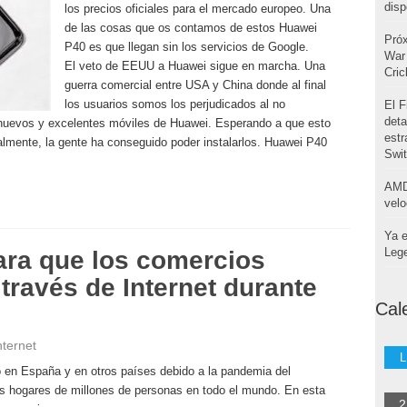
disp
los precios oficiales para el mercado europeo. Una
de las cosas que os contamos de estos Huawei
Pró
P40 es que llegan sin los servicios de Google.
War 
El veto de EEUU a Huawei sigue en marcha. Una
Cri
guerra comercial entre USA y China donde al final
los usuarios somos los perjudicados al no
El F
deta
 nuevos y excelentes móviles de Huawei. Esperando a que esto
estr
almente, la gente ha conseguido poder instalarlos. Huawei P40
Swi
AMD
velo
Ya e
Leg
ara que los comercios
 través de Internet durante
Cal
nternet
L
o en España y en otros países debido a la pandemia del
s hogares de millones de personas en todo el mundo. En esta
2