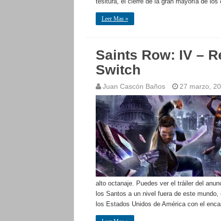
tesitura, el cierre de la gran mayoría de los
Leer Mas »
Saints Row: IV – R
Switch
Juan Cascón Baños
27 marzo, 2
alto octanaje. Puedes ver el tráiler del anun
los Santos a un nivel fuera de este mundo, 
los Estados Unidos de América con el enc