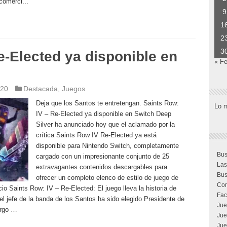
 comerci...
9
1
2
3
e-Elected ya disponible en
« F
020
Destacada
,
Juegos
Deja que los Santos te entretengan. Saints Row:
Lo 
IV – Re-Elected ya disponible en Switch Deep
Silver ha anunciado hoy que el aclamado por la
crítica Saints Row IV Re-Elected ya está
disponible para Nintendo Switch, completamente
Bus
cargado con un impresionante conjunto de 25
Las
extravagantes contenidos descargables para
Bus
ofrecer un completo elenco de estilo de juego de
Com
cio Saints Row: IV – Re-Elected: El juego lleva la historia de
Fac
el jefe de la banda de los Santos ha sido elegido Presidente de
Jue
argo …
Jue
Jue