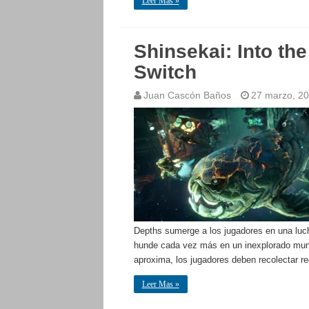
Leer Mas »
Shinsekai: Into th
Switch
Juan Cascón Baños
27 marzo, 2
Depths sumerge a los jugadores en una luch
hunde cada vez más en un inexplorado mund
aproxima, los jugadores deben recolectar r
Leer Mas »