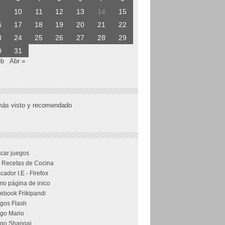
10
11
12
13
14
15
6
17
18
19
20
21
22
3
24
25
26
27
28
29
0
31
eb
Abr »
más visto y recomendado
car juegos
 Recetas de Cocina
cador I.E - Firefox
o página de inico
ebook Frikipandi
gos Flash
go Mario
go Shangai