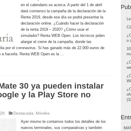
en el calendario se acerca. A partir del 1 de abril
Pub
dará comienzo la campaña de la declaración de la
Renta 2019, desde ese día se podrá presentar la
Le
declaración online. ¿Cuándo hacer la declaración
Có
de la renta 2019 – 2020? ¿Cómo usar el
¿C
simulador? Renta WEB Open. Los técnicos piden
o 
alargar el cierre de la campaña, donde las
ia por el coronavirus. Si has ganado más de 22.000 euros de
10
do a hacerla. Renta WEB Open es la …
mo
¿C
we
¿C
Wi
Mate 30 ya pueden instalar
¿C
oogle y la Play Store no
of
(32
020
Destacada
,
Móviles
Ent
Ayer mismo te contamos todos los detalles de los
nuevos terminales, sus comparativas y también
MAR