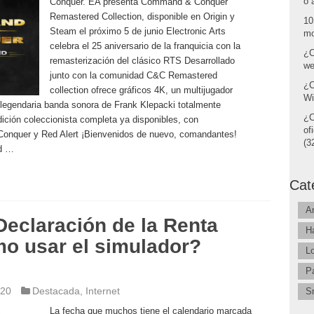
o 
Conquer. EA presenta Command & Conquer
Remastered Collection, disponible en Origin y
10
Steam el próximo 5 de junio Electronic Arts
mo
celebra el 25 aniversario de la franquicia con la
¿C
remasterización del clásico RTS Desarrollado
we
junto con la comunidad C&C Remastered
¿C
collection ofrece gráficos 4K, un multijugador
Wi
 legendaria banda sonora de Frank Klepacki totalmente
¿C
ición coleccionista completa ya disponibles, con
of
onquer y Red Alert ¡Bienvenidos de nuevo, comandantes!
(32
nd …
Cat
A
eclaración de la Renta
H
o usar el simulador?
L
P
020
Destacada
,
Internet
S
La fecha que muchos tiene el calendario marcada