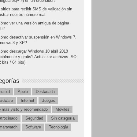
angulares(« ») en un ordenador?
 sitios para recibir SMS de validación sin
strar nuestro número real
ómo ver una versión antigua de página
b?
ómo desactivar suspensión en Windows 7,
ndows 8 y XP?
ómo descargar Windows 10 abril 2018
icialmente y gratis? Actualizar archivos ISO
 bits / 64 bits)
egorías
ndroid
Apple
Destacada
ardware
Internet
Juegos
o más visto y recomendado
Móviles
atrocinado
Seguridad
Sin categoría
martwatch
Software
Tecnología