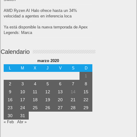
AMD Ryzen AI Halo ofrece hasta un 34%
velocidad a agentes en inferencia loca
Ya está disponible la nueva temporada de Apex
Legends: Marca
Calendario
marzo 2020
L
M
X
J
V
S
D
1
2
3
4
5
6
7
8
9
10
11
12
13
14
15
16
17
18
19
20
21
22
23
24
25
26
27
28
29
30
31
« Feb
Abr »