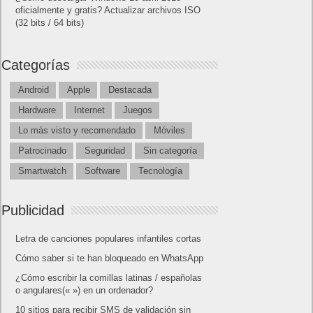
oficialmente y gratis? Actualizar archivos ISO
(32 bits / 64 bits)
Categorías
Android
Apple
Destacada
Hardware
Internet
Juegos
Lo más visto y recomendado
Móviles
Patrocinado
Seguridad
Sin categoría
Smartwatch
Software
Tecnología
Publicidad
Letra de canciones populares infantiles cortas
Cómo saber si te han bloqueado en WhatsApp
¿Cómo escribir la comillas latinas / españolas
o angulares(« ») en un ordenador?
10 sitios para recibir SMS de validación sin