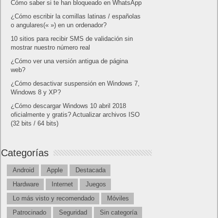
Cómo saber si te han bloqueado en WhatsApp
¿Cómo escribir la comillas latinas / españolas
o angulares(« ») en un ordenador?
10 sitios para recibir SMS de validación sin
mostrar nuestro número real
¿Cómo ver una versión antigua de página
web?
¿Cómo desactivar suspensión en Windows 7,
Windows 8 y XP?
¿Cómo descargar Windows 10 abril 2018
oficialmente y gratis? Actualizar archivos ISO
(32 bits / 64 bits)
Categorías
Android
Apple
Destacada
Hardware
Internet
Juegos
Lo más visto y recomendado
Móviles
Patrocinado
Seguridad
Sin categoría