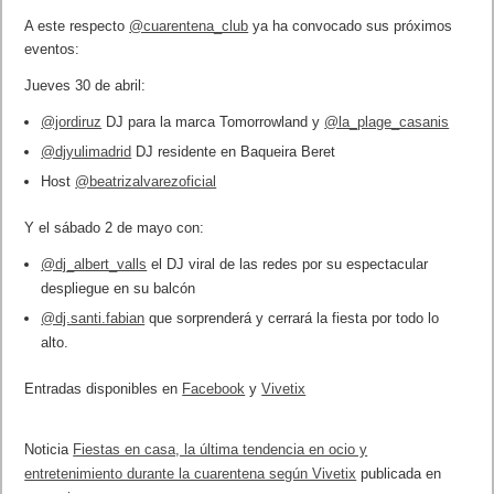
A este respecto
@cuarentena_club
ya ha convocado sus próximos
eventos:
Jueves 30 de abril:
@jordiruz
DJ para la marca Tomorrowland y
@la_plage_casanis
@djyulimadrid
DJ residente en Baqueira Beret
Host
@beatrizalvarezoficial
Y el sábado 2 de mayo con:
@dj_albert_valls
el DJ viral de las redes por su espectacular
despliegue en su balcón
@dj.santi.fabian
que sorprenderá y cerrará la fiesta por todo lo
alto.
Entradas disponibles en
Facebook
y
Vivetix
Noticia
Fiestas en casa, la última tendencia en ocio y
entretenimiento durante la cuarentena según Vivetix
publicada en