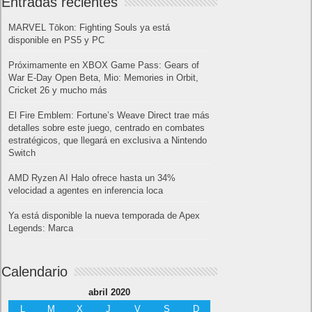
Entradas recientes
MARVEL Tōkon: Fighting Souls ya está
disponible en PS5 y PC
Próximamente en XBOX Game Pass: Gears of
War E-Day Open Beta, Mio: Memories in Orbit,
Cricket 26 y mucho más
El Fire Emblem: Fortune’s Weave Direct trae más
detalles sobre este juego, centrado en combates
estratégicos, que llegará en exclusiva a Nintendo
Switch
AMD Ryzen AI Halo ofrece hasta un 34%
velocidad a agentes en inferencia loca
Ya está disponible la nueva temporada de Apex
Legends: Marca
Calendario
abril 2020
L
M
X
J
V
S
D