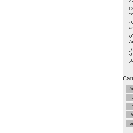
o 
10
mo
¿C
we
¿C
Wi
¿C
of
(32
Cat
A
H
L
P
S