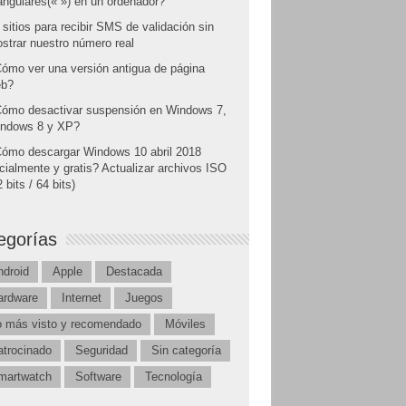
angulares(« ») en un ordenador?
 sitios para recibir SMS de validación sin
strar nuestro número real
ómo ver una versión antigua de página
b?
ómo desactivar suspensión en Windows 7,
ndows 8 y XP?
ómo descargar Windows 10 abril 2018
icialmente y gratis? Actualizar archivos ISO
 bits / 64 bits)
egorías
ndroid
Apple
Destacada
ardware
Internet
Juegos
o más visto y recomendado
Móviles
atrocinado
Seguridad
Sin categoría
martwatch
Software
Tecnología