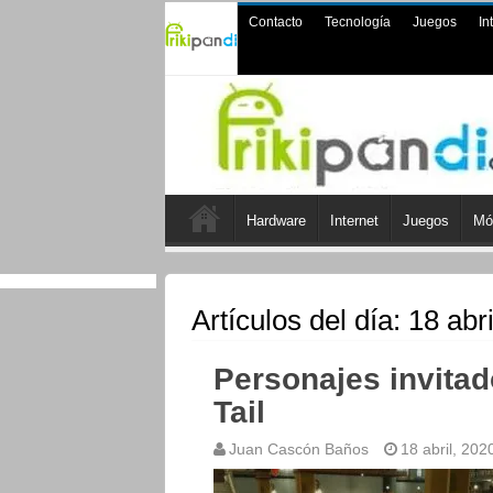
Contacto
Tecnología
Juegos
In
Hardware
Internet
Juegos
Mó
Artículos del día:
18 abri
Personajes invitad
Tail
Juan Cascón Baños
18 abril, 202