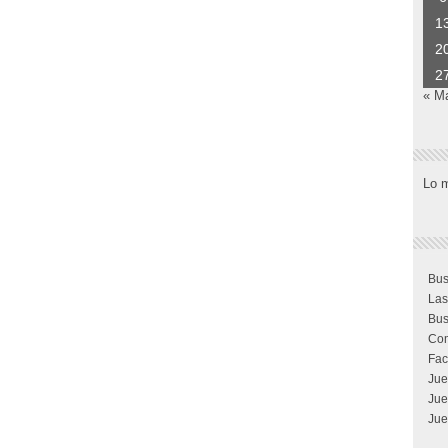
1
2
2
« M
Lo 
Bus
Las
Bus
Com
Fac
Jue
Jue
Jue