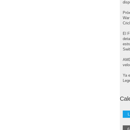
disp
Pró
War 
Cri
El F
deta
estr
Swi
AMD
velo
Ya e
Leg
Cal
L
6