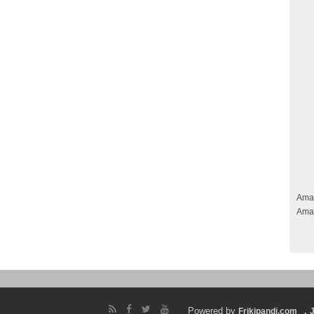
Ama
Ama
Powered by
.
Frikipandi.com