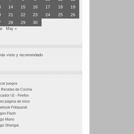
3
14
15
16
17
18
19
0
21
22
23
24
25
26
7
28
29
30
ar
May »
más visto y recomendado
car juegos
 Recetas de Cocina
cador I.E - Firefox
o página de inico
ebook Frikipandi
gos Flash
go Mario
go Shangai