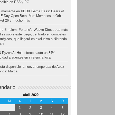
onible en PS5 y PC
ximamente en XBOX Game Pass: Gears of
E-Day Open Beta, Mio: Memories in Orbit,
cket 26 y mucho más
ire Emblem: Fortune’s Weave Direct trae más
lles sobre este juego, centrado en combates
atégicos, que llegará en exclusiva a Nintendo
tch
 Ryzen AI Halo ofrece hasta un 34%
cidad a agentes en inferencia loca
stá disponible la nueva temporada de Apex
ends: Marca
endario
abril 2020
M
X
J
V
S
D
1
2
3
4
5
7
8
9
10
11
12