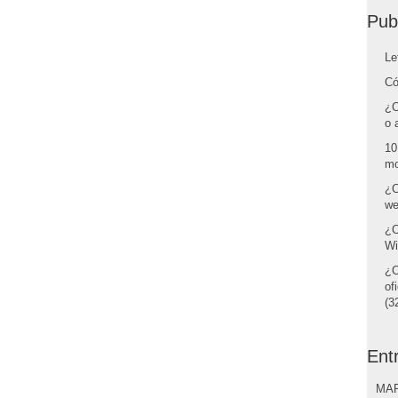
Pub
Le
Có
¿C
o 
10
mo
¿C
we
¿C
Wi
¿C
of
(32
Ent
MAR