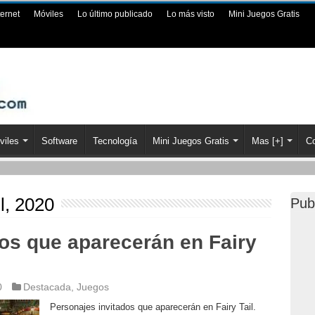
ternet
Móviles
Lo último publicado
Lo más visto
Mini Juegos Gratis
viles
Software
Tecnología
Mini Juegos Gratis
Mas [+]
Co
l, 2020
Pub
os que aparecerán en Fairy
0
Destacada
,
Juegos
Personajes invitados que aparecerán en Fairy Tail.