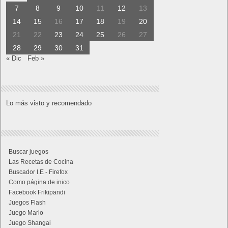
7
8
9
10
11
12
13
14
15
16
17
18
19
20
21
22
23
24
25
26
27
28
29
30
31
« Dic
Feb »
Lo más visto y recomendado
Buscar juegos
Las Recetas de Cocina
Buscador I.E - Firefox
Como página de inico
Facebook Frikipandi
Juegos Flash
Juego Mario
Juego Shangai