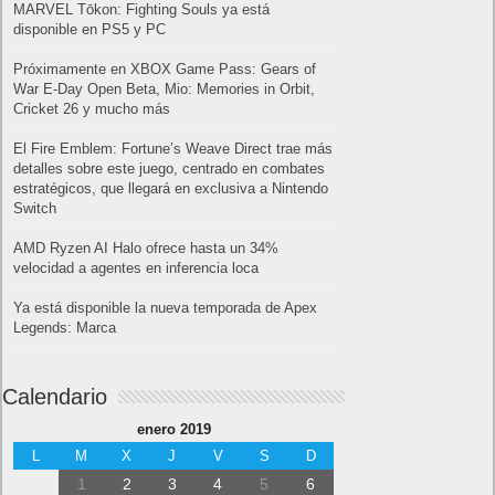
MARVEL Tōkon: Fighting Souls ya está
disponible en PS5 y PC
Próximamente en XBOX Game Pass: Gears of
War E-Day Open Beta, Mio: Memories in Orbit,
Cricket 26 y mucho más
El Fire Emblem: Fortune’s Weave Direct trae más
detalles sobre este juego, centrado en combates
estratégicos, que llegará en exclusiva a Nintendo
Switch
AMD Ryzen AI Halo ofrece hasta un 34%
velocidad a agentes en inferencia loca
Ya está disponible la nueva temporada de Apex
Legends: Marca
Calendario
enero 2019
L
M
X
J
V
S
D
1
2
3
4
5
6