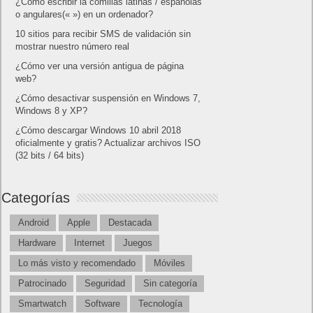
¿Cómo escribir la comillas latinas / españolas
o angulares(« ») en un ordenador?
10 sitios para recibir SMS de validación sin
mostrar nuestro número real
¿Cómo ver una versión antigua de página
web?
¿Cómo desactivar suspensión en Windows 7,
Windows 8 y XP?
¿Cómo descargar Windows 10 abril 2018
oficialmente y gratis? Actualizar archivos ISO
(32 bits / 64 bits)
Categorías
Android
Apple
Destacada
Hardware
Internet
Juegos
Lo más visto y recomendado
Móviles
Patrocinado
Seguridad
Sin categoría
Smartwatch
Software
Tecnología