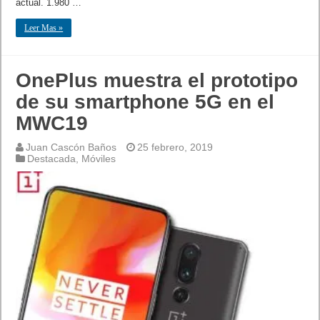
actual. 1.980 …
Leer Mas »
OnePlus muestra el prototipo
de su smartphone 5G en el
MWC19
Juan Cascón Baños
25 febrero, 2019
Destacada
,
Móviles