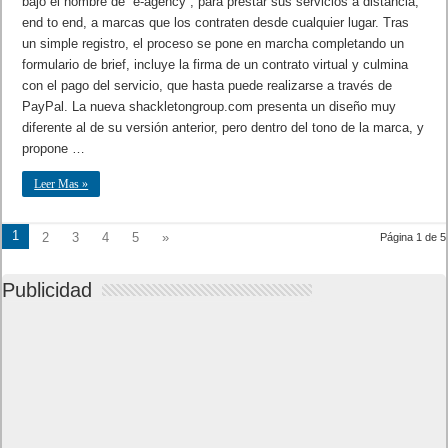
bajo el nombre de “e-agency”, para prestar sus servicios a distancia,
end to end, a marcas que los contraten desde cualquier lugar. Tras
un simple registro, el proceso se pone en marcha completando un
formulario de brief, incluye la firma de un contrato virtual y culmina
con el pago del servicio, que hasta puede realizarse a través de
PayPal. La nueva shackletongroup.com presenta un diseño muy
diferente al de su versión anterior, pero dentro del tono de la marca, y
propone …
Leer Mas »
1
2
3
4
5
»
Página 1 de 5
Publicidad