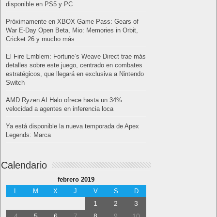
disponible en PS5 y PC
Próximamente en XBOX Game Pass: Gears of
War E-Day Open Beta, Mio: Memories in Orbit,
Cricket 26 y mucho más
El Fire Emblem: Fortune’s Weave Direct trae más
detalles sobre este juego, centrado en combates
estratégicos, que llegará en exclusiva a Nintendo
Switch
AMD Ryzen AI Halo ofrece hasta un 34%
velocidad a agentes en inferencia loca
Ya está disponible la nueva temporada de Apex
Legends: Marca
Calendario
febrero 2019
L
M
X
J
V
S
D
1
2
3
4
5
6
7
8
9
10