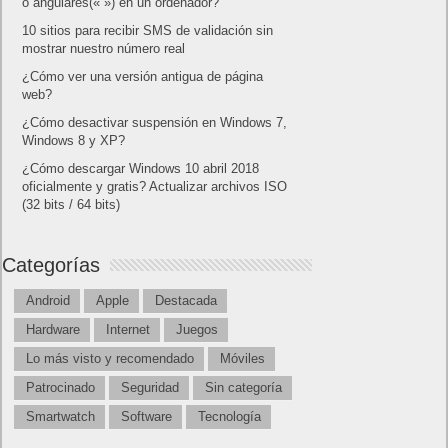
o angulares(« ») en un ordenador?
10 sitios para recibir SMS de validación sin
mostrar nuestro número real
¿Cómo ver una versión antigua de página
web?
¿Cómo desactivar suspensión en Windows 7,
Windows 8 y XP?
¿Cómo descargar Windows 10 abril 2018
oficialmente y gratis? Actualizar archivos ISO
(32 bits / 64 bits)
Categorías
Android
Apple
Destacada
Hardware
Internet
Juegos
Lo más visto y recomendado
Móviles
Patrocinado
Seguridad
Sin categoría
Smartwatch
Software
Tecnología