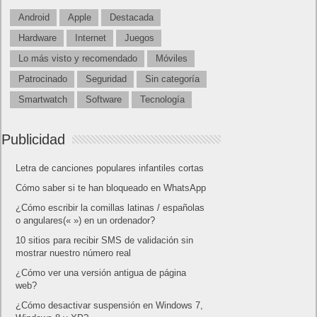
Android
Apple
Destacada
Hardware
Internet
Juegos
Lo más visto y recomendado
Móviles
Patrocinado
Seguridad
Sin categoría
Smartwatch
Software
Tecnología
Publicidad
Letra de canciones populares infantiles cortas
Cómo saber si te han bloqueado en WhatsApp
¿Cómo escribir la comillas latinas / españolas
o angulares(« ») en un ordenador?
10 sitios para recibir SMS de validación sin
mostrar nuestro número real
¿Cómo ver una versión antigua de página
web?
¿Cómo desactivar suspensión en Windows 7,