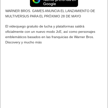
Ayer Nintendo celebró el MAR10 Day con noticias
cinematográficas, juegos y una gran variedad de actividades
temáticas. os dejamos el vídeo.
Paper Mario: La puerta milenaria se lanzará el 23 de mayo y
Luigi’s Mansion 2 HD, el 27 de junio. Se ha anunciado una
nueva película de animación basada en el mundo de Super
Mario Bros. Y esta semana llegan a Nintendo Switch Online
varios juegos clásicos de Mario originalmente lanzados en
Game Boy.