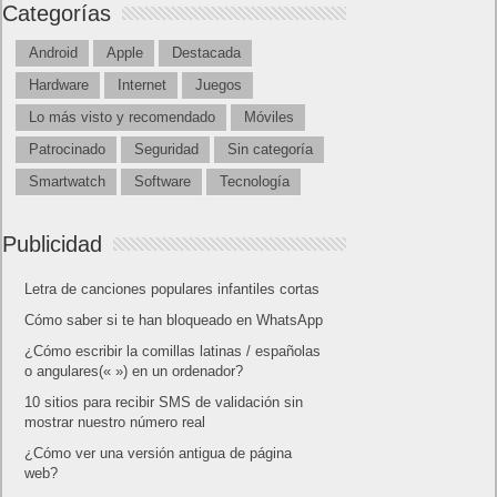
Categorías
Android
Apple
Destacada
Hardware
Internet
Juegos
Lo más visto y recomendado
Móviles
Patrocinado
Seguridad
Sin categoría
Smartwatch
Software
Tecnología
Publicidad
Letra de canciones populares infantiles cortas
Cómo saber si te han bloqueado en WhatsApp
¿Cómo escribir la comillas latinas / españolas
o angulares(« ») en un ordenador?
10 sitios para recibir SMS de validación sin
mostrar nuestro número real
¿Cómo ver una versión antigua de página
web?