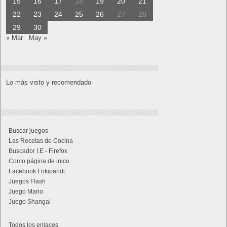
15
16
17
18
19
20
21
22
23
24
25
26
27
28
29
30
« Mar
May »
Lo más visto y recomendado
Buscar juegos
Las Recetas de Cocina
Buscador I.E - Firefox
Como página de inico
Facebook Frikipandi
Juegos Flash
Juego Mario
Juego Shangai
Todos los enlaces