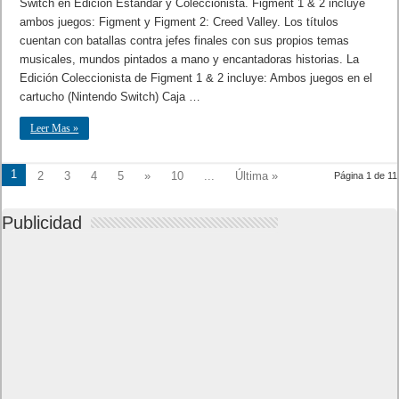
Switch en Edición Estándar y Coleccionista. Figment 1 & 2 incluye
ambos juegos: Figment y Figment 2: Creed Valley. Los títulos
cuentan con batallas contra jefes finales con sus propios temas
musicales, mundos pintados a mano y encantadoras historias. La
Edición Coleccionista de Figment 1 & 2 incluye: Ambos juegos en el
cartucho (Nintendo Switch) Caja …
Leer Mas »
1
2
3
4
5
»
10
...
Última »
Página 1 de 11
Publicidad