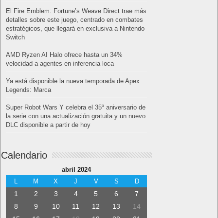
El Fire Emblem: Fortune’s Weave Direct trae más
detalles sobre este juego, centrado en combates
estratégicos, que llegará en exclusiva a Nintendo
Switch
AMD Ryzen AI Halo ofrece hasta un 34%
velocidad a agentes en inferencia loca
Ya está disponible la nueva temporada de Apex
Legends: Marca
Super Robot Wars Y celebra el 35º aniversario de
la serie con una actualización gratuita y un nuevo
DLC disponible a partir de hoy
Calendario
abril 2024
L
M
X
J
V
S
D
1
2
3
4
5
6
7
8
9
10
11
12
13
14