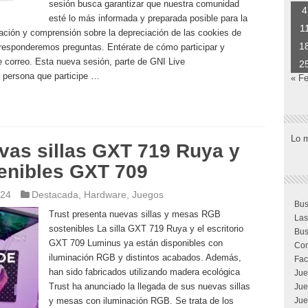
sesión busca garantizar que nuestra comunidad
4
esté lo más informada y preparada posible para la
1
ción y comprensión sobre la depreciación de las cookies de
1
esponderemos preguntas. Entérate de cómo participar y
 correo. Esta nueva sesión, parte de GNI Live
2
 persona que participe …
« F
Lo 
vas sillas GXT 719 Ruya y
enibles GXT 709
024
Destacada
,
Hardware
,
Juegos
Bus
Trust presenta nuevas sillas y mesas RGB
Las
sostenibles La silla GXT 719 Ruya y el escritorio
Bus
GXT 709 Luminus ya están disponibles con
Com
iluminación RGB y distintos acabados. Además,
Fac
han sido fabricados utilizando madera ecológica
Jue
Trust ha anunciado la llegada de sus nuevas sillas
Jue
y mesas con iluminación RGB. Se trata de los
Jue