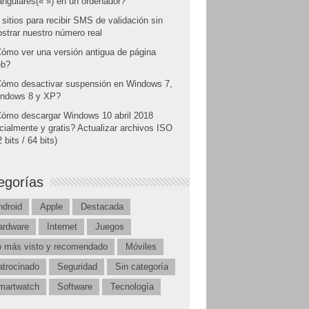
angulares(« ») en un ordenador?
 sitios para recibir SMS de validación sin
strar nuestro número real
ómo ver una versión antigua de página
b?
ómo desactivar suspensión en Windows 7,
ndows 8 y XP?
ómo descargar Windows 10 abril 2018
icialmente y gratis? Actualizar archivos ISO
 bits / 64 bits)
egorías
ndroid
Apple
Destacada
ardware
Internet
Juegos
o más visto y recomendado
Móviles
atrocinado
Seguridad
Sin categoría
martwatch
Software
Tecnología