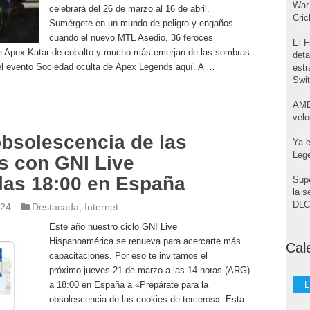
War 
celebrará del 26 de marzo al 16 de abril.
Cri
Sumérgete en un mundo de peligro y engaños
cuando el nuevo MTL Asedio, 36 feroces
El F
de Apex Katar de cobalto y mucho más emerjan de las sombras
deta
 del evento Sociedad oculta de Apex Legends aquí. A …
estr
Swi
AMD
velo
obsolescencia de las
Ya e
Leg
s con GNI Live
las 18:00 en España
Supe
la s
DLC 
024
Destacada
,
Internet
Este año nuestro ciclo GNI Live
Hispanoamérica se renueva para acercarte más
Cal
capacitaciones. Por eso te invitamos el
próximo jueves 21 de marzo a las 14 horas (ARG)
a 18:00 en España a «Prepárate para la
L
obsolescencia de las cookies de terceros». Esta