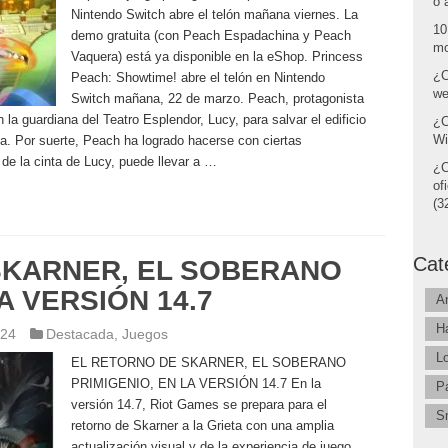
o 
Nintendo Switch abre el telón mañana viernes. La
10
demo gratuita (con Peach Espadachina y Peach
mo
Vaquera) está ya disponible en la eShop. Princess
¿C
Peach: Showtime! abre el telón en Nintendo
we
Switch mañana, 22 de marzo. Peach, protagonista
la guardiana del Teatro Esplendor, Lucy, para salvar el edificio
¿C
Wi
. Por suerte, Peach ha logrado hacerse con ciertas
 de la cinta de Lucy, puede llevar a …
¿C
of
(32
Cat
SKARNER, EL SOBERANO
A VERSIÓN 14.7
A
H
024
Destacada
,
Juegos
L
EL RETORNO DE SKARNER, EL SOBERANO
PRIMIGENIO, EN LA VERSIÓN 14.7 En la
P
versión 14.7, Riot Games se prepara para el
S
retorno de Skarner a la Grieta con una amplia
actualización visual y de la experiencia de juego