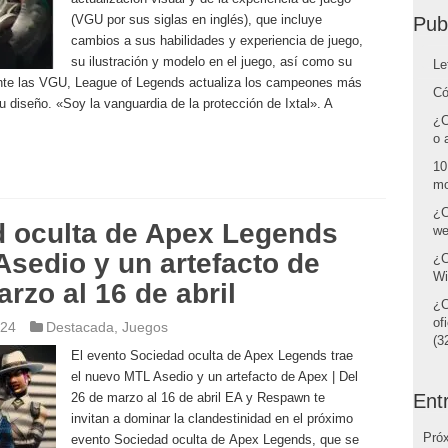
(VGU por sus siglas en inglés), que incluye
Pub
cambios a sus habilidades y experiencia de juego,
su ilustración y modelo en el juego, así como su
Le
ante las VGU, League of Legends actualiza los campeones más
Có
u diseño. «Soy la vanguardia de la protección de Ixtal». A
¿C
o 
10
mo
¿C
d oculta de Apex Legends
we
Asedio y un artefacto de
¿C
Wi
rzo al 16 de abril
¿C
of
024
Destacada
,
Juegos
(32
El evento Sociedad oculta de Apex Legends trae
el nuevo MTL Asedio y un artefacto de Apex | Del
26 de marzo al 16 de abril EA y Respawn te
Ent
invitan a dominar la clandestinidad en el próximo
Pró
evento Sociedad oculta de Apex Legends, que se