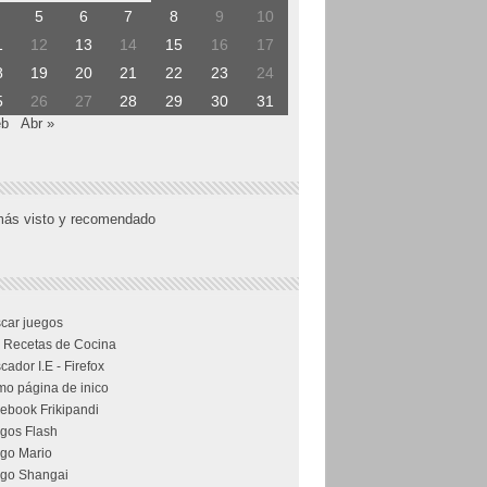
5
6
7
8
9
10
1
12
13
14
15
16
17
8
19
20
21
22
23
24
5
26
27
28
29
30
31
eb
Abr »
más visto y recomendado
car juegos
 Recetas de Cocina
cador I.E - Firefox
o página de inico
ebook Frikipandi
gos Flash
go Mario
go Shangai