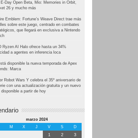
E-Day Open Beta, Mio: Memories in Orbit,
cket 26 y mucho más
ire Emblem: Fortune’s Weave Direct trae más
lles sobre este juego, centrado en combates
atégicos, que llegará en exclusiva a Nintendo
tch
 Ryzen AI Halo ofrece hasta un 34%
cidad a agentes en inferencia loca
stá disponible la nueva temporada de Apex
ends: Marca
r Robot Wars Y celebra el 35º aniversario de
erie con una actualización gratuita y un nuevo
disponible a partir de hoy
endario
marzo 2024
M
X
J
V
S
D
1
2
3