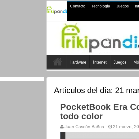
Contacto
Tecnología
Juegos
In
Hardware
Internet
Juegos
Mó
Artículos del día:
21 mar
PocketBook Era Co
todo color
Juan Cascón Baños
21 marzo, 2