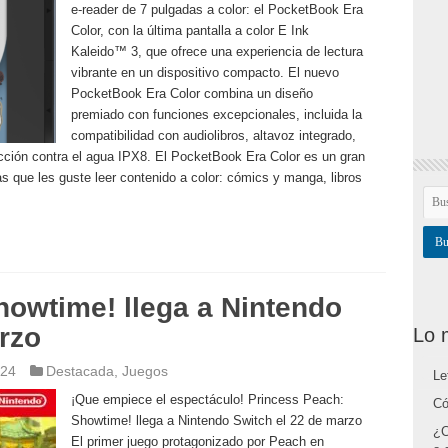
e-reader de 7 pulgadas a color: el PocketBook Era
Color, con la última pantalla a color E Ink
Kaleido™ 3, que ofrece una experiencia de lectura
vibrante en un dispositivo compacto. El nuevo
PocketBook Era Color combina un diseño
premiado con funciones excepcionales, incluida la
compatibilidad con audiolibros, altavoz integrado,
cción contra el agua IPX8. El PocketBook Era Color es un gran
s que les guste leer contenido a color: cómics y manga, libros
howtime! llega a Nintendo
rzo
Lo 
024
Destacada
,
Juegos
Le
¡Que empiece el espectáculo! Princess Peach:
Có
Showtime! llega a Nintendo Switch el 22 de marzo
¿C
El primer juego protagonizado por Peach en