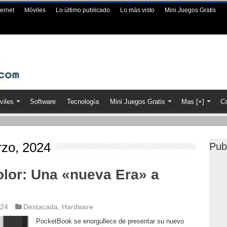
ternet
Móviles
Lo último publicado
Lo más visto
Mini Juegos Gratis
viles
Software
Tecnología
Mini Juegos Gratis
Mas [+]
Co
zo, 2024
Pub
lor: Una «nueva Era» a
024
Destacada
,
Hardware
PocketBook se enorgullece de presentar su nuevo