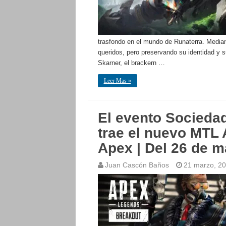
trasfondo en el mundo de Runaterra. Medi
queridos, pero preservando su identidad y s
Skarner, el brackern …
Leer Mas »
El evento Socieda
trae el nuevo MTL 
Apex | Del 26 de ma
Juan Cascón Baños
21 marzo, 2