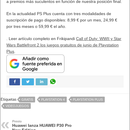
MARVEL Tōkon: Fighting Souls ya está disponible en PS5 y PC
7 agosto, 2026
Próximamente en XBOX Game Pass: Gears of War E-Day Open
Beta, Mio: Memories in Orbit, Cricket 26 y mucho más
5 agosto, 2026