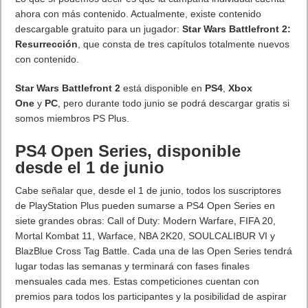
. Leer artículo completo en Frikipandi
Huawei lanza HUAWEI
P30 Pro New Edition
.
Etiquetas
huawei
smartphones
Previo
Tecnomari analiza los 5 mejores móviles libres del mercado
Siguiente
Call of Duty: WWII y Star Wars Battlefront 2 los juegos gratuitos
de junio de Playstation Plus
Artículos relacionados