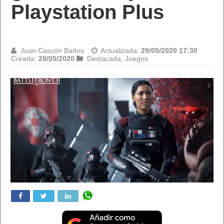
Juan Cascón Baños
Actualizada:
29/05/2020 16:56
Creada:
29/05/2020
Destacada
,
Móviles
Huawei lanza HUAWEI P30 Pro New Edition para celebrar el
primer aniversario del icónico terminal. La nueva edición de
HUAWEI P30 Pro vuelve al mercado, con un nuevo aspecto y