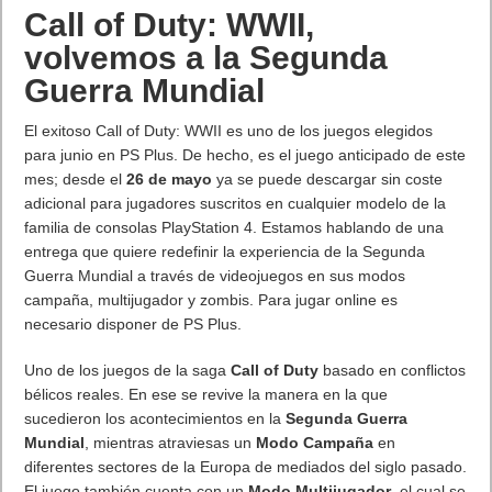
Para completar su increíble hardware, este terminal incorpora
el último software de fotografía inteligente de Huawei, con
características profesionales como OIS y AIS para grabaciones
de vídeo estables y sin interrupciones, tecnología AI HDR+
para color automático, y ajustes de exposición para garantizar
tomas equilibradas en condiciones de poca luz. Además, el
modo Dual-View de Huawei ofrece grabación simultánea en
gran angular y primer plano, mientras que su disparo de larga
exposición AIS permite a los usuarios captar imágenes de agua
con efecto seda sin necesidad de utilizar un trípode.
Máximo rendimiento
HUAWEI P30 Pro New Edition incluye 8GB de memoria RAM y
256GB de ROM, facilitando el almacenamiento de más de
70.000 imágenes en HD en el dispositivo para que los usuarios
amantes de la fotografía no pongan límites a su libertad
creativa.