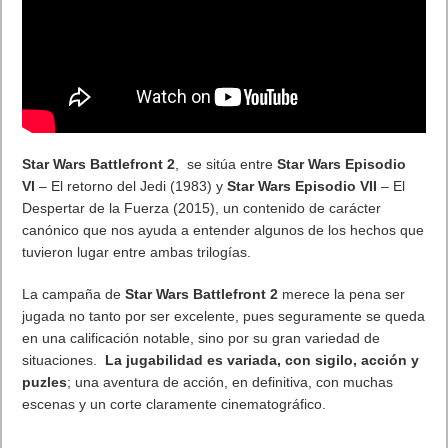
Desde sus inicios, la Serie P de Huawei ha liderado la industria
con su diseño innovador, gracias a sus colores,
cuidadosamente elegidos, y a sus materiales y acabados que
ofrecen una calidad premium. Huawei P30 New Edition está
ahora disponible en un elegante y diferenciador color Silver
Frost, tras la gran acogida recibida en el mercado actual, así
como en los tonos Aurora y Black. Además, para garantizar la
resistencia del teléfono, tanto en términos de durabilidad como
de estilo, se ha aplicado un complejo proceso de nueve capas
de acabado nano-óptico en el cuerpo del dispositivo. Cabe
destacar la importancia de su resistencia IP68 lo que le ofrece
una durabilidad mayor ante circunstancias ajenas como el
polvo y agua (dulce).
Siguiendo la estela de la nueva Serie P40, la versión Silver
Frost incorpora un nuevo acabado mate refractado que
asegura que el terminal se muestre siempre limpio ante
cualquier reflejo de luz.
El consumidor, por su parte, puede seguir disfrutando de las