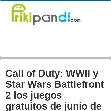
Huawei lanza
HUAWEI P30 Pro
New Edition