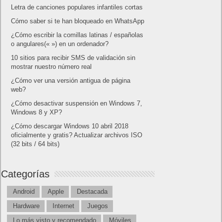
Amazon Prime
Amazon Prime Vídeo
Powered by
Frikipandi.com
.
Juan Cascón
Todos los derechos
reservados.
©
Home page
Copyright © 2019
Shangai
|
Como página de inico
|
Añadir
Buscador I.E - Firefox
|
Twitter
|
Facebook
|
Sitemap
|
Contacto