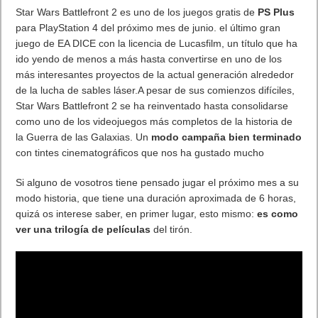
global, acceso instantáneo, sugerencias de IA y suministro de
noticias, para ayudar a los usuarios a ahorrar tiempo y
garantizar el máximo potencial de su smartphone.
HUAWEI Share 4.0, actualizado con OneHop, permite una
conexión perfecta entre HUAWEI P30 Pro New Edition y una
amplia gama de dispositivos inteligentes como ordenadores
portátiles, tablets, altavoces, wearables, routers WiFi e incluso
vehículos. Además, el reciente Huawei Share OneHop y Multi-
Screen Collaboration ofrece ahora a los usuarios la posibilidad
de arrastrar y soltar archivos entre dispositivos, compartir
portapapeles y responder fácilmente llamadas en manos libres,
tanto de vídeo como de voz, directamente a través de su PC. Y
el nuevo Panel de Control Multidispositivo permite a los
usuarios ver fácilmente todos los dispositivos a su alcance, así
como, de forma inteligente, recomendar los dispositivos
cercanos que se pueden utilizar con el objetivo de mejorar su
experiencia móvil.
Marcando la tendencia del color