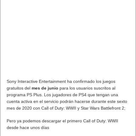
De esta manera, HUAWEI sigue mostrando su compromiso con
el consumidor, tal y como declara el Product Manager de
HUAWEI España, Fabio Arena:
«En nuestro compromiso por
atender siempre las demandas de los consumidores lanzamos
esta atractiva reedición del icónico HUAWEI P30 Pro, que
estará disponible a partir del 1 de junio a un precio
recomendado de 799€»
Fotografía renovada
La galardonada cámara Leica Quad regresa con HUAWEI P30
Pro New Edition, incluyendo la exclusiva selección de filtros de
color RYYB de Huawei, que permite captar un 40% más de luz
para obtener las mejores imágenes incluso en condiciones de
poca luz. Cuenta con una lente SuperZoom, cámara
SuperSpectrum de 40MP, Gran Angular de 20MP y lente TOF
de Huawei, para adaptarse a todas las necesidades
fotográficas siendo incluso capaz de fotografiar La Luna con su
Zoom de hasta 50X y el reconocimiento de modo “Luna”
gracias a su Inteligencia Artificial.