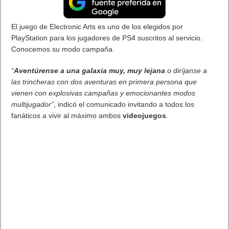
EMUI 10.1, tras el gran éxito de su primera versiónHuawei, la
compañía tecnológica reconocida a nivel mundial, anuncia hoy
el lanzamiento de HUAWEI P30 Pro New Edition, la última
incorporación de la popular serie HUAWEI P30. Este nuevo
smartphone, uno de los terminales favoritos de muchos
usuarios de la marca, cuenta con una gran capacidad de
memoria – 8GB de RAM y 256GB de ROM – y la galardonada
cámara Leica Quad. HUAWEI P30 Pro fue considerado en
agosto de 2019 como el ‘Mejor Smartphone 2019-2020′ por
EISA, la Asociación de Expertos de Imagen y Sonido, formada
por 55 de las revistas de electrónica de consumo más
respetadas a nivel mundial. Todo ello después de establecer un
nuevo estándar en los puntajes de DxOMark.
HUAWEI P30 Pro New Edition mantiene su icónico diseño pero
llega en tres nuevos e impresionantes colores: Silver Frost,
Aurora y Black. Además, esta nueva edición presenta una
capacidad de almacenamiento mejorada y viene equipada con
EMUI 10.1, compatible con Android 10 y Servicios Google para
Móviles al completo.