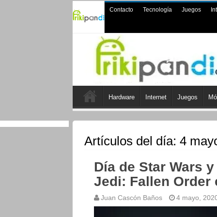
Contacto
Tecnología
Juegos
In
Hardware
Internet
Juegos
Mó
Artículos del día:
4 mayo
Día de Star Wars y 
Jedi: Fallen Order
Juan Cascón Baños
4 mayo, 202