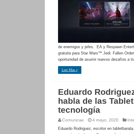
de enemigos y jefes. EA y Respawn Entert
gratuita para Star Wars™ Jedi: Fallen Order
oportunidad de asumir nuevos desafíos a 
Leer Mas »
Eduardo Rodriguez,
habla de las Table
tecnología
Comunicae
4 mayo, 2020
Int
Eduardo Rodriguez, escritor en tabletbarata