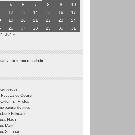
5
6
7
8
9
10
1
12
13
14
15
16
17
8
19
20
21
22
23
24
5
26
27
28
29
30
31
r
Jun »
más visto y recomendado
car juegos
 Recetas de Cocina
cador I.E - Firefox
o página de inico
ebook Frikipandi
gos Flash
go Mario
go Shangai