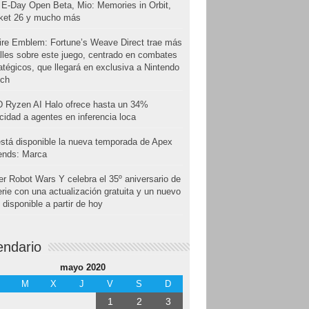
E-Day Open Beta, Mio: Memories in Orbit,
cket 26 y mucho más
ire Emblem: Fortune’s Weave Direct trae más
lles sobre este juego, centrado en combates
atégicos, que llegará en exclusiva a Nintendo
tch
 Ryzen AI Halo ofrece hasta un 34%
cidad a agentes en inferencia loca
stá disponible la nueva temporada de Apex
ends: Marca
r Robot Wars Y celebra el 35º aniversario de
erie con una actualización gratuita y un nuevo
disponible a partir de hoy
endario
mayo 2020
M
X
J
V
S
D
1
2
3