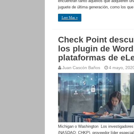
encuentran tanto aquellos que adquieren una
juguete de última generación, como los que 
Leer Mas »
Check Point descub
los plugin de Word
plataformas de eL
Juan Cascón Baños
4 mayo, 202
Michigan o Washington Los investigadores 
(NASDAQ: CHKP), proveedor líder especiali