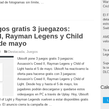
War 
ad de fotogramas sin límite, …
Cri
El F
deta
estr
gos gratis 3 juegazos:
Swi
II, Rayman Legens y Child
AMD
velo
5 de mayo
Ya e
0
Destacada
,
Juegos
Leg
Ubisoft pone 3 juegos gratis 3 juegazos:
Supe
Assassin’s Creed II, Rayman Legens y Child of
la s
Light hasta el 5 de mayo. Ubisoft ha reactivamo la
DLC 
oferta para hacerse gratis con 3 juegazos:
Assassin’s Creed II, Rayman Legens y Child of
Light. Desde hoy y hasta el 5 de mayo, los
Cal
jugadores podrán descargarse y quedarse estos
videojuegos en PC a través de Uplay. Hoy, Ubisoft
d of Light y Rayman Legends vuelven a estar disponibles gratis
L
o. El anuncio cierra la campaña de …