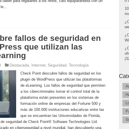
o 
 tablet para regalarles a los niños, casi equiparándola con un
le...
10
mo
¿C
we
¿C
re fallos de seguridad en
Wi
Press que utilizan las
¿C
earning
of
(32
0
Destacada
,
Internet
,
Seguridad
,
Tecnología
Check Point descubre fallos de seguridad en los
Cat
plugin de WordPress que utilizan las plataformas
de eLearning. Los fallos de seguridad que permiten
A
a los cibercriminales tomar el control total de la
H
plataforma están presentes en los sistemas de
L
formación online de empresas del Fortune 500 y
más de 100.000 instituciones educativas entre las
P
que se encuentran las Universidades de Florida,
S
de seguridad de Check Point® Software Technologies Ltd.
zado en ciberseguridad a nivel mundial, han descubierto una