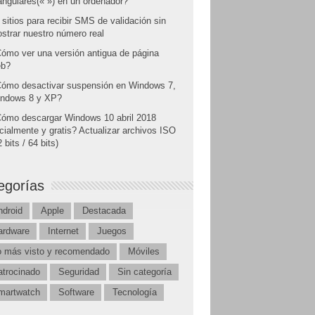
angulares(« ») en un ordenador?
 sitios para recibir SMS de validación sin
strar nuestro número real
ómo ver una versión antigua de página
b?
ómo desactivar suspensión en Windows 7,
ndows 8 y XP?
ómo descargar Windows 10 abril 2018
icialmente y gratis? Actualizar archivos ISO
 bits / 64 bits)
egorías
ndroid
Apple
Destacada
ardware
Internet
Juegos
o más visto y recomendado
Móviles
atrocinado
Seguridad
Sin categoría
martwatch
Software
Tecnología