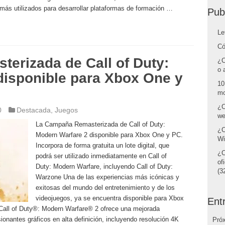
 más utilizados para desarrollar plataformas de formación …
Pub
Le
Có
erizada de Call of Duty:
¿C
o 
disponible para Xbox One y
10
mo
¿C
0
Destacada
,
Juegos
we
La Campaña Remasterizada de Call of Duty:
¿C
Modern Warfare 2 disponible para Xbox One y PC.
Wi
Incorpora de forma gratuita un lote digital, que
¿C
podrá ser utilizado inmediatamente en Call of
of
Duty: Modern Warfare, incluyendo Call of Duty:
(32
Warzone Una de las experiencias más icónicas y
exitosas del mundo del entretenimiento y de los
videojuegos, ya se encuentra disponible para Xbox
Ent
ll of Duty®: Modern Warfare® 2 ofrece una mejorada
ionantes gráficos en alta definición, incluyendo resolución 4K
Pró