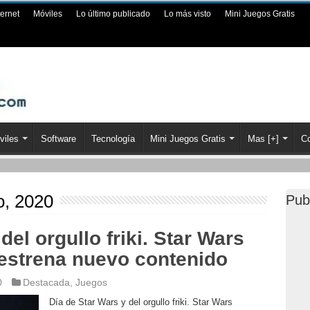
ternet
Móviles
Lo último publicado
Lo más visto
Mini Juegos Gratis
viles
Software
Tecnología
Mini Juegos Gratis
Mas [+]
Co
, 2020
Pub
del orgullo friki. Star Wars
 estrena nuevo contenido
0
Destacada
,
Juegos
Día de Star Wars y del orgullo friki. Star Wars