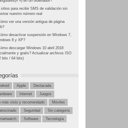
angulares(« ») en un ordenador?
 sitios para recibir SMS de validación sin
strar nuestro número real
ómo ver una versión antigua de página
b?
ómo desactivar suspensión en Windows 7,
ndows 8 y XP?
ómo descargar Windows 10 abril 2018
icialmente y gratis? Actualizar archivos ISO
 bits / 64 bits)
egorías
ndroid
Apple
Destacada
ardware
Internet
Juegos
o más visto y recomendado
Móviles
atrocinado
Seguridad
Sin categoría
martwatch
Software
Tecnología