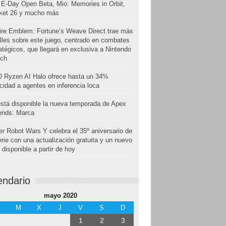
E-Day Open Beta, Mio: Memories in Orbit,
cket 26 y mucho más
ire Emblem: Fortune’s Weave Direct trae más
lles sobre este juego, centrado en combates
atégicos, que llegará en exclusiva a Nintendo
tch
 Ryzen AI Halo ofrece hasta un 34%
cidad a agentes en inferencia loca
stá disponible la nueva temporada de Apex
ends: Marca
r Robot Wars Y celebra el 35º aniversario de
erie con una actualización gratuita y un nuevo
disponible a partir de hoy
endario
mayo 2020
M
X
J
V
S
D
1
2
3