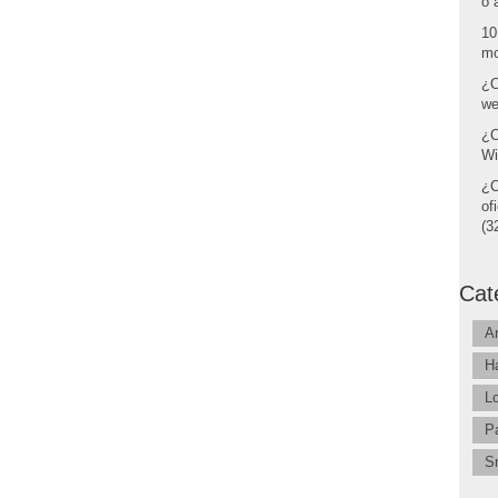
o 
10
mo
¿C
we
¿C
Wi
¿C
of
(32
Cat
A
H
L
P
S