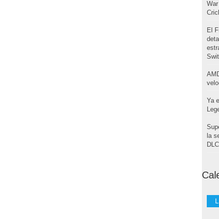
War 
Cri
El F
deta
estr
Swi
AMD
velo
Ya e
Leg
Supe
la s
DLC 
Cal
L