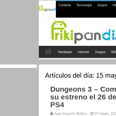
Contacto
Tecnología
Juegos
In
Hardware
Internet
Juegos
Mó
Artículos del día:
15 ma
Dungeons 3 – Comp
su estreno el 26 d
PS4
Juan Cascón Baños
15 mayo, 20