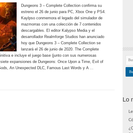
Dungeons 3 – Complete Collection confirma su
estreno el 26 de junio para PC, Xbox One y PS4.
Kaylpso conmemora el legado del simulador de
mazmorras con una colección de 7 contenidos
descargables. El editor Kalypso Media y el
desarrollador Realmforge Studios han anunciado
hoy que Dungeons 3 – Complete Collection se
lanzará el 26 de junio de 2020. The Complete
initiva e incluye el juego base (junto con sus numerosas
as siete expansiones de Dungeons: Once Upon a Time, Evil of
of Gods, An Unexpected DLC, Famous Last Words y A …
Lo 
Le
Có
¿C