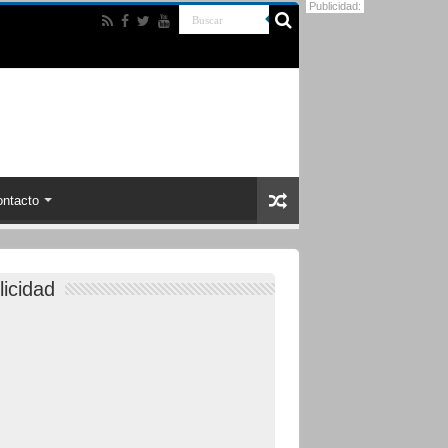
Publicidad:
ntacto
licidad