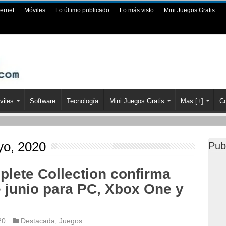
ternet
Móviles
Lo último publicado
Lo más visto
Mini Juegos Gratis
viles
Software
Tecnología
Mini Juegos Gratis
Mas [+]
Co
yo, 2020
Pub
lete Collection confirma
e junio para PC, Xbox One y
20
Destacada
,
Juegos