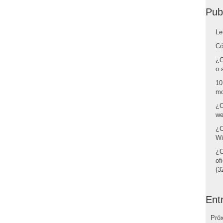
Pub
Le
Có
¿C
o 
10
mo
¿C
we
¿C
Wi
¿C
of
(32
Ent
Pró