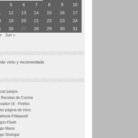
5
6
7
8
9
10
1
12
13
14
15
16
17
8
19
20
21
22
23
24
5
26
27
28
29
30
31
r
Jun »
más visto y recomendado
car juegos
 Recetas de Cocina
cador I.E - Firefox
o página de inico
ebook Frikipandi
gos Flash
go Mario
go Shangai