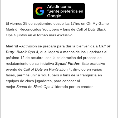
aparecerá. Nosotros ya tenemos acceso a esta nueva
herramienta para complementar nuestra analítica Web.
Si activas Google Signals, estas funciones de Google Analytics
se actualizarán para incluir también datos totales de los
usuarios de Google que hayan activado la
función
Personalización de Anuncios
: Te permitirá hacer
seguimiento por dispositivos.
Función actual de
Con Google signals activado
Google Analytics
Remarketing con
Google Analytics
Las audiencias que cree en Google
Analytics y publique en Google Ads y
Crea audiencias de
otros productos de Google Marketing
remarketing a partir de
Platform pueden mostrar anuncios de
sus datos de Google
campañas de remarketing
Analytics y las
multidispositivo a usuarios de Google
comparte con las
que hayan activado la
cuentas publicitarias
función
Personalización de Anuncios
.