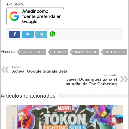
Google puede estimar a partir de ellos el comportamiento de
toda su base de usuarios en distintos dispositivos.
Esta versión beta incluye nuevos informes en la parte
Audiencia de GA 360.
Antes de presentar los nuevos informes, aquí están mis
primeras observaciones:
Segmentación: no puede aplicar segmentos en los informes
de Google Signals.
Paciencia: los informes pueden tardar hasta 1 minuto en
mostrarse.
Volumen: para obtener resultados, es mejor privilegiar una
cuenta con tráfico.
Para cargar datos a Google Signals, el usuario debe haber
iniciado sesión en una cuenta de Google (Gmail, Youtube,
Google +) y debe haber aceptado los anuncios personalizados
(anuncios a través de Google).