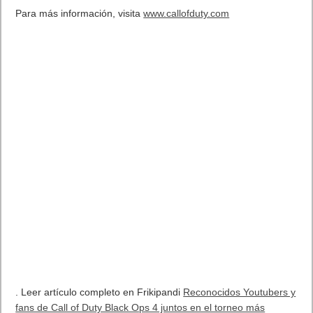
plazo.
requieren el uso de vistas de User ID.
Para activar esta
función beta, póngase
en contacto con su
gestor de cuentas.
Datos de los usuarios que han activado la
función Personalización de Anuncios
Si los usuarios activan la función
Personalización de Anuncios
,
Google podrá desarrollar una vista holística de cómo dichos
usuarios interactúan con una propiedad online en distintos
navegadores y dispositivos. Por ejemplo, puede ver cómo un
usuario busca un producto en su sitio web desde su teléfono, y
cómo vuelve más tarde para completar la compra desde su
tablet o portátil.
Gracias al gran volumen de datos generados por los usuarios
que han activado la función Personalización de Anuncios,