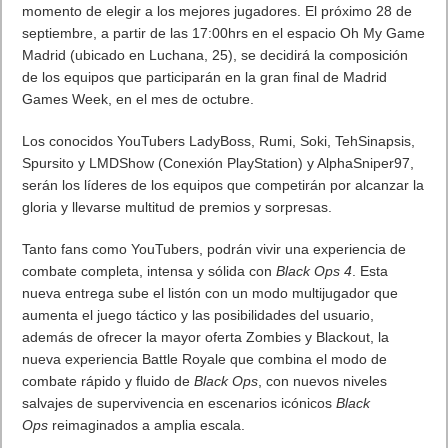
de DoubleClick
(actividad web) y de
Más información
identificadores de
publicidad de
dispositivos.
Informes
multidispositivo
(beta)
Conecta los datos
sobre actividades y
A partir de los datos totales de los
dispositivos de distintas
usuarios que hayan activado la
sesiones para que
función
Personalización de Anuncios
,
conozca mejor qué
Google Analytics crea modelos de
hacen los usuarios en
comportamiento de toda su base de
cada paso del proceso
usuarios en diferentes tipos de
de conversión, desde
dispositivo. Los datos se basan en los
el contacto inicial hasta
usuarios en lugar de en las sesiones.
la retención a largo
Estos modelos de comportamiento no