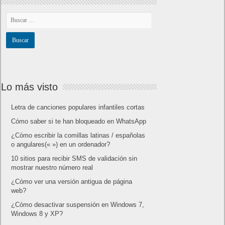
Agrupación de canales predeterminada
Contenido del anuncio
Edad
Campaña
Sexo
Palabra clave
Medio
Fuente
Fuente/Medio
Adquisición, comportamiento y conversión por dimensión
seleccionada
Los datos de este informe se basan en el modelo de
atribución
Último clic indirecto
.
Dispositivo de adquisición