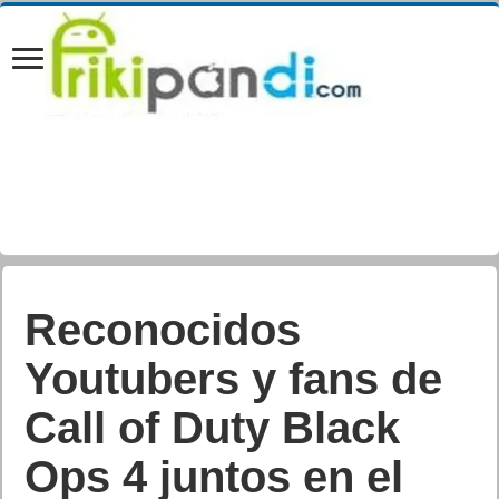
Activar Google
Signals Beta
Juan Cascón Baños
Actualizada:
25/09/2018 15:24
Creada:
25/09/2018
Destacada
,
Internet