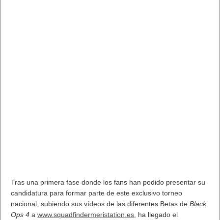
que tenga vinculadas.
Funciones de
informes publicitarios
Google Analytics recoge información
Google Analytics
adicional de los usuarios que hayan
recoge información
activado la función
Personalización de
según la configuración
Anuncios
.
de su código de
seguimiento, así como
Más información
las cookies de
publicidad de Google
que encuentre.
Informes Datos
demográficos e
Intereses
Google Analytics recoge información
Google Analytics
adicional de los usuarios que hayan
recoge información
activado la función
Personalización de
adicional de la cookie
Anuncios
.