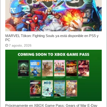
En total, 4 informes funcionan con la versión beta de Google
Signals. Tenga en cuenta que el indicador de
transacción por
usuario
(número promedio de transacciones / visitantes únicos)
es bastante interesante porque muestra el peso de los
dispositivos en la transacción.
Informes multidispositivo (beta)
Actualmente no es posible aplicar
segmentos
a los informes
multidispositivo.
Estos informes, al igual que otros de Analytics, están sujetos al
muestreo. Se realiza un muestreo cuando se utilizan los datos
de un periodo en el que hay más de 250.000 sesiones. En el
caso de las propiedades estándar y 360, el muestreo tiene
lugar a nivel de propiedad.
Se aplica un umbral fijo y definido por el sistema a los datos de
los informes para evitar que cualquier persona que los visualice
pueda deducir la identidad de los usuarios. Si una fila de datos
contiene menos usuarios que el umbral, se ocultará.