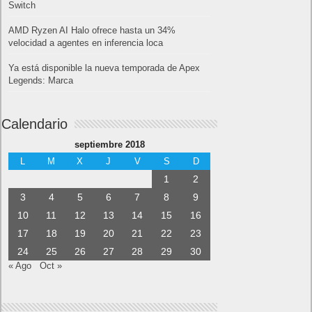
Etiquetas
analítica web
google analytics
Google Signals
SEO
Previo
Apple ha lanzado la versión estable de su sistema operativo macOS
Mojave
Siguiente
Reconocidos Youtubers y fans de Call of Duty Black Ops 4 juntos
en el torneo más exclusivo
Artículos relacionados
MARVEL Tōkon: Fighting Souls ya está disponible en PS5 y PC
7 agosto, 2026