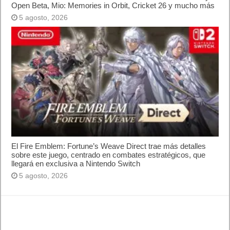
Si se ocultan datos de los informes debido a los umbrales,
puede elegir un periodo más largo o quitar los filtros para
incrementar el volumen de datos que se muestra en los
informes.
Al activar Google signals, los informes multidispositivo se
complementan con los datos modelados tal y como se describe
a continuación.
Superposición de dispositivos
Resalta la superposición de los diferentes dispositivos al
sumarlos y proporciona los indicadores principales por tipo de
ruta. Existe la posibilidad de establecer metas en lugar del
comercio electrónico y esto es válido para todos los informes.>