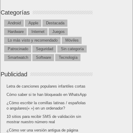
Categorías
Android
Apple
Destacada
Hardware
Internet
Juegos
Lo más visto y recomendado
Móviles
Patrocinado
Seguridad
Sin categoría
Smartwatch
Software
Tecnología
Publicidad
Letra de canciones populares infantiles cortas
Cómo saber si te han bloqueado en WhatsApp
¿Cómo escribir la comillas latinas / españolas
o angulares(« ») en un ordenador?
10 sitios para recibir SMS de validación sin
mostrar nuestro número real
¿Cómo ver una versión antigua de página