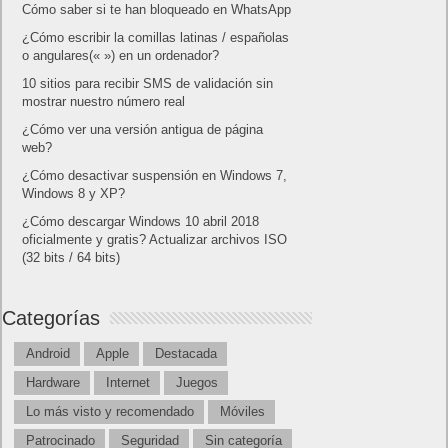
Cómo saber si te han bloqueado en WhatsApp
¿Cómo escribir la comillas latinas / españolas
o angulares(« ») en un ordenador?
10 sitios para recibir SMS de validación sin
mostrar nuestro número real
¿Cómo ver una versión antigua de página
web?
¿Cómo desactivar suspensión en Windows 7,
Windows 8 y XP?
¿Cómo descargar Windows 10 abril 2018
oficialmente y gratis? Actualizar archivos ISO
(32 bits / 64 bits)
Categorías
Android
Apple
Destacada
Hardware
Internet
Juegos
Lo más visto y recomendado
Móviles
Patrocinado
Seguridad
Sin categoría