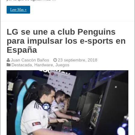
Leer Mas »
LG se une a club Penguins
para impulsar los e-sports en
España
Juan Cascón Baños
23 septiembre, 2018
Destacada
,
Hardware
,
Juegos