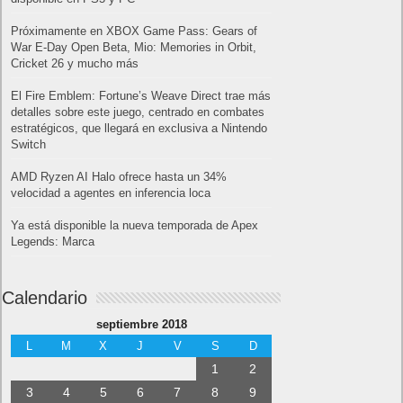
Próximamente en XBOX Game Pass: Gears of
War E-Day Open Beta, Mio: Memories in Orbit,
Cricket 26 y mucho más
El Fire Emblem: Fortune’s Weave Direct trae más
detalles sobre este juego, centrado en combates
estratégicos, que llegará en exclusiva a Nintendo
Switch
AMD Ryzen AI Halo ofrece hasta un 34%
velocidad a agentes en inferencia loca
Ya está disponible la nueva temporada de Apex
Legends: Marca
Calendario
septiembre 2018
L
M
X
J
V
S
D
1
2
3
4
5
6
7
8
9