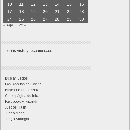
10
11
12
13
14
15
16
17
18
19
20
21
22
23
24
25
26
27
28
29
30
« Ago
Oct »
Lo más visto y recomendado
Buscar juegos
Las Recetas de Cocina
Buscador I.E - Firefox
Como página de inico
Facebook Frikipandi
Juegos Flash
Juego Mario
Juego Shangai