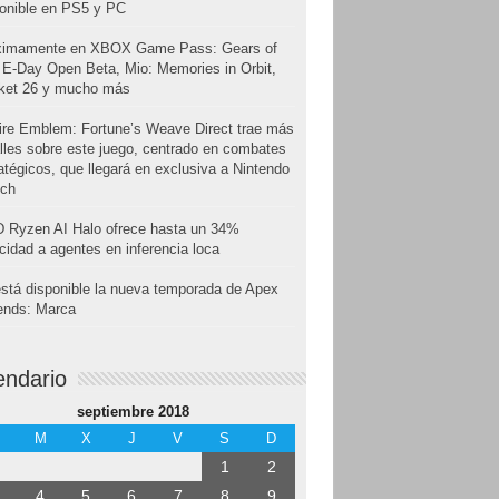
onible en PS5 y PC
ximamente en XBOX Game Pass: Gears of
E-Day Open Beta, Mio: Memories in Orbit,
cket 26 y mucho más
ire Emblem: Fortune’s Weave Direct trae más
lles sobre este juego, centrado en combates
atégicos, que llegará en exclusiva a Nintendo
tch
 Ryzen AI Halo ofrece hasta un 34%
cidad a agentes en inferencia loca
stá disponible la nueva temporada de Apex
ends: Marca
endario
septiembre 2018
M
X
J
V
S
D
1
2
4
5
6
7
8
9