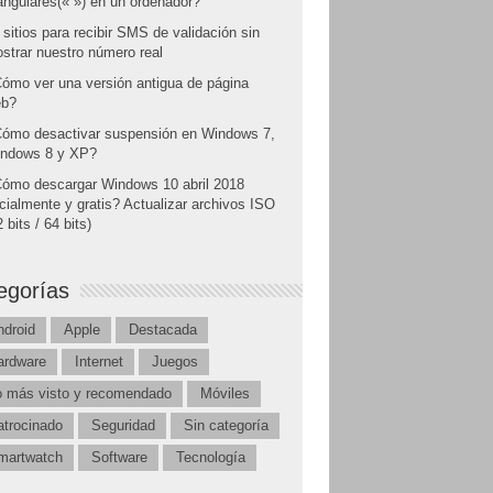
angulares(« ») en un ordenador?
 sitios para recibir SMS de validación sin
strar nuestro número real
ómo ver una versión antigua de página
b?
ómo desactivar suspensión en Windows 7,
ndows 8 y XP?
ómo descargar Windows 10 abril 2018
icialmente y gratis? Actualizar archivos ISO
 bits / 64 bits)
egorías
ndroid
Apple
Destacada
ardware
Internet
Juegos
o más visto y recomendado
Móviles
atrocinado
Seguridad
Sin categoría
martwatch
Software
Tecnología