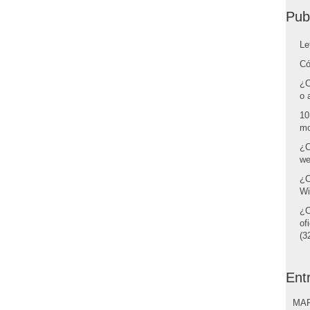
Pub
Le
Có
¿C
o 
10
mo
¿C
we
¿C
Wi
¿C
of
(32
Ent
MAR