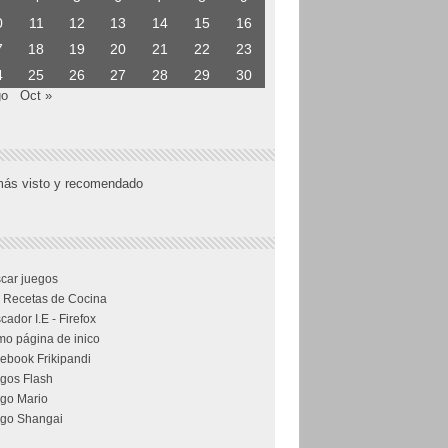
0
11
12
13
14
15
16
7
18
19
20
21
22
23
4
25
26
27
28
29
30
go
Oct »
más visto y recomendado
car juegos
 Recetas de Cocina
cador I.E - Firefox
o página de inico
ebook Frikipandi
gos Flash
go Mario
go Shangai