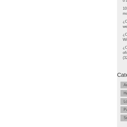
o 
10
mo
¿C
we
¿C
Wi
¿C
of
(32
Cat
A
H
L
P
S