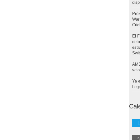
disp
Pró
War 
Cri
El F
deta
estr
Swi
AMD
velo
Ya e
Leg
Cal
L
3