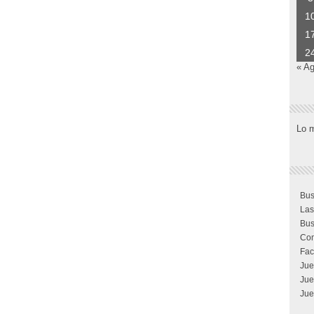
1
1
2
« A
Lo 
Bus
Las
Bus
Com
Fac
Jue
Jue
Jue