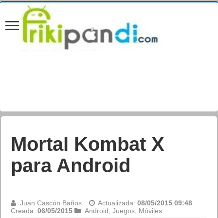
Mortal Kombat X
para Android
Juan Cascón Baños
Actualizada:
08/05/2015 09:48
Creada:
06/05/2015
Android
,
Juegos
,
Móviles