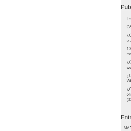
Pub
Le
Có
¿C
o 
10
mo
¿C
we
¿C
Wi
¿C
of
(32
Ent
MAR