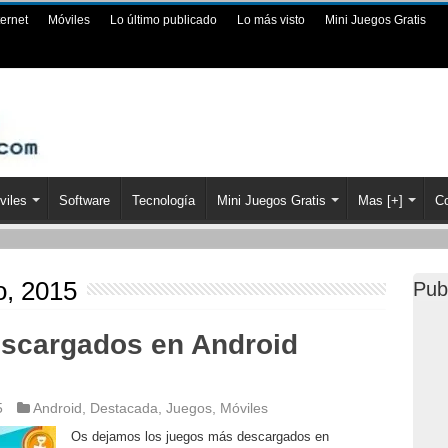
ternet
Móviles
Lo último publicado
Lo más visto
Mini Juegos Gratis
viles
Software
Tecnología
Mini Juegos Gratis
Mas [+]
Co
, 2015
Pub
scargados en Android
5
Android
,
Destacada
,
Juegos
,
Móviles
Os dejamos los juegos más descargados en