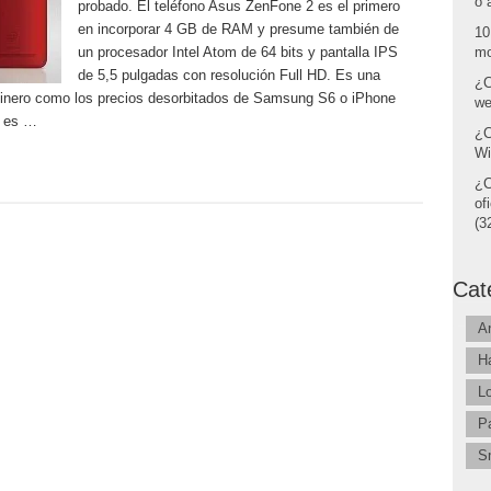
o 
probado. El teléfono Asus ZenFone 2 es el primero
en incorporar 4 GB de RAM y presume también de
10
un procesador Intel Atom de 64 bits y pantalla IPS
mo
de 5,5 pulgadas con resolución Full HD. Es una
¿C
dinero como los precios desorbitados de Samsung S6 o iPhone
we
o es …
¿C
Wi
¿C
of
(32
Cat
A
H
L
P
S