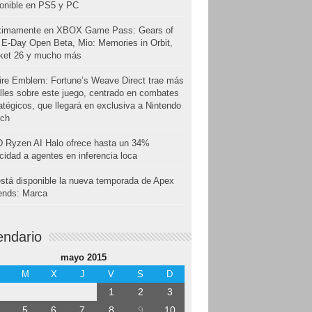
onible en PS5 y PC
ximamente en XBOX Game Pass: Gears of
E-Day Open Beta, Mio: Memories in Orbit,
cket 26 y mucho más
ire Emblem: Fortune’s Weave Direct trae más
lles sobre este juego, centrado en combates
atégicos, que llegará en exclusiva a Nintendo
tch
 Ryzen AI Halo ofrece hasta un 34%
cidad a agentes en inferencia loca
stá disponible la nueva temporada de Apex
ends: Marca
endario
mayo 2015
M
X
J
V
S
D
1
2
3
5
6
7
8
9
10