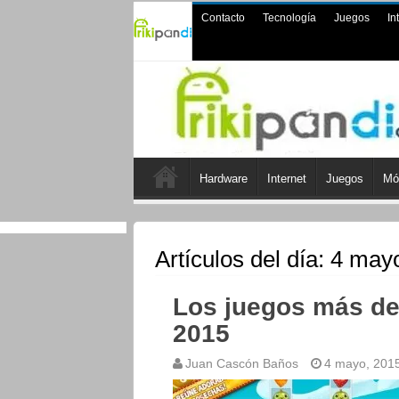
Contacto
Tecnología
Juegos
In
Hardware
Internet
Juegos
Mó
Artículos del día:
4 mayo
Los juegos más de
2015
Juan Cascón Baños
4 mayo, 201