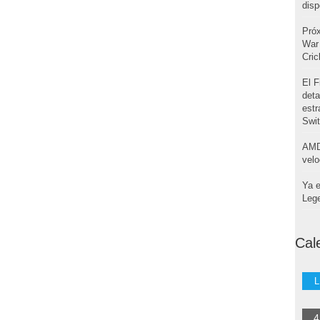
disp
Pró
War 
Cri
El F
deta
estr
Swi
AMD
velo
Ya e
Leg
Cal
L
4