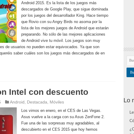
Android 2015. Es la lista de los juegos más
descargados de Google Play, que sigue dominada
por los juegos del desarrollador King. Hace tiempo
que Rovio con su Angry Birds no asoma por la
lista de los mejores juegos de Android que estarán
preparando. No sólo de las mejores aplicaciones
de Android vive tu móvil. Los juegos son muy
ones de usuarios no pueden estar equivocados. Ya que son
 queréis saber cuáles son los juegos más descargados de en
n Intel con descuento
Lo 
5
Android
,
Destacada
,
Móviles
Los vimos en enero, en el CES de Las Vegas.
Le
Asus vuelve a la carga con su Asus ZenFone 2.
Có
Fue una de las sorpresas muy agradables, al
¿C
descubierto en el CES 2015 que hoy hemos