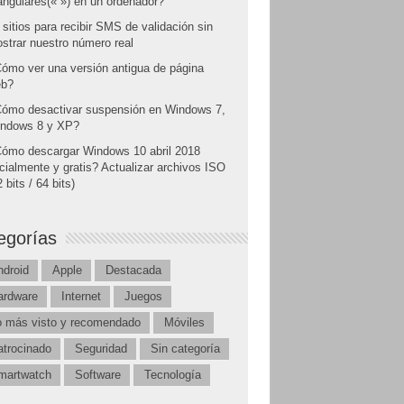
angulares(« ») en un ordenador?
 sitios para recibir SMS de validación sin
strar nuestro número real
ómo ver una versión antigua de página
b?
ómo desactivar suspensión en Windows 7,
ndows 8 y XP?
ómo descargar Windows 10 abril 2018
icialmente y gratis? Actualizar archivos ISO
 bits / 64 bits)
egorías
ndroid
Apple
Destacada
ardware
Internet
Juegos
o más visto y recomendado
Móviles
atrocinado
Seguridad
Sin categoría
martwatch
Software
Tecnología