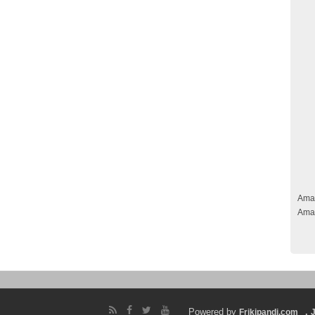
Ama
Ama
Powered by
.
Frikipandi.com