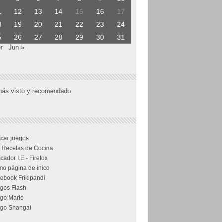
1
12
13
14
15
16
17
8
19
20
21
22
23
24
5
26
27
28
29
30
31
r
Jun »
más visto y recomendado
car juegos
 Recetas de Cocina
cador I.E - Firefox
o página de inico
ebook Frikipandi
gos Flash
go Mario
go Shangai