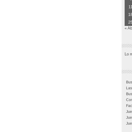
1
1
2
« Ab
Lo 
Bus
Las
Bus
Com
Fac
Jue
Jue
Jue