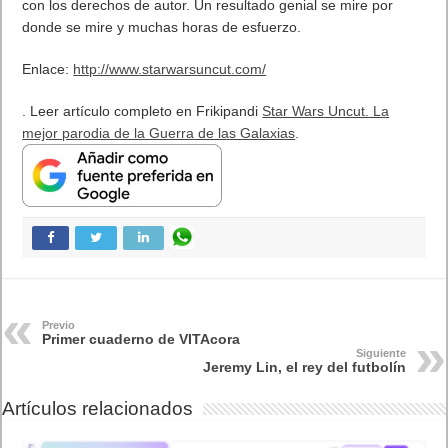
Próximamente en XBOX Game Pass: Gears of War E-Day Open
Beta, Mio: Memories in Orbit, Cricket 26 y mucho más
5 agosto, 2026
El Fire Emblem: Fortune’s Weave Direct trae más detalles sobre
este juego, centrado en combates estratégicos, que llegará en
exclusiva a Nintendo Switch
5 agosto, 2026
Publicidad