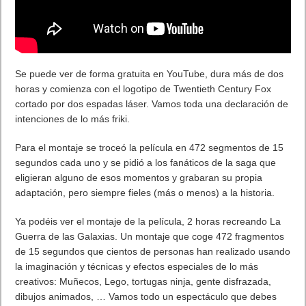
en el primerísimo tapete. Aunque, a partir del miércoles,
cuando salga a la venta, la avalancha va a ser buena. Una
bolsita, una camiseta y a la rúe, que la Puerta de Alcalá ya
estaba bostezando por quintuplicado, que es lo suyo.
Seguiremos informando, evidentemente.
. Leer artículo completo en Frikipandi
Primer cuaderno de
VITAcora
.
Previo
Descargar VLC Player 2.0 el reproductor multimedia gratuito
definitivo.
Siguiente
Star Wars Uncut. La mejor parodia de la Guerra de las Galaxias
Artículos relacionados