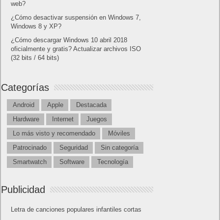
Powered by
Frikipandi.com
.
Juan Cascón
Todos los derechos
reservados.
©
Home page
Copyright © 2019
Shangai
|
Como página de inico
|
Añadir
Buscador I.E - Firefox
|
Twitter
|
Facebook
|
Sitemap
|
Contacto