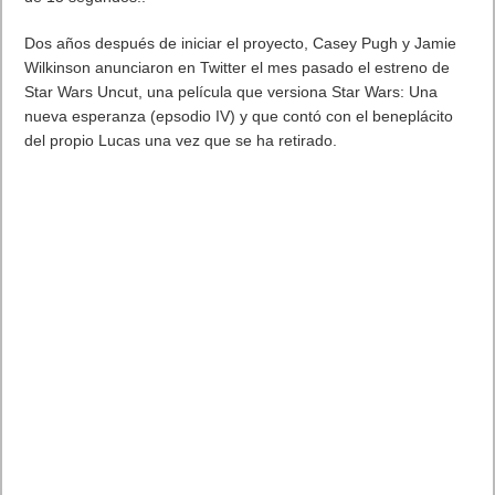
de la
PS Vita
.
Algunos ya la tienen más que probada,
manoseada y acariciada. El menda no, así que, resignado a no
cobrar horas extras por salirme de mis 35 semanales, allá que
vamos. Dejando atrás la aséptica y minimalista planta baja de
la tienda, nos adentramos en las siempres prometedoras
catacumbas del sótano, atestadas, oscuras (que no
tenebrosas) y con las codiciadas piezas convenientemente
amarradas a sus expositores (también hay algunas sueltas,
pero vigiladas atentamente por sonrientes y solícitos azafatos y
azafatas por si las moscas). Como ya sabemos, la
PS Vita es a
la PS3 lo que la PSP a la PS2
. Eso, a grandes y
perogrullescos rasgos. Porque, naturalmente, posee un buen
número de
galones adicionales
: pantalla táctil LiveArea,
touchpad trasero, dos palancas analógicas, realidad
aumentada (en su versión 3G), GPS, Wi-Fi, doble cámara para
detección de rostro y cabeza… Y todo ello, con
peso ligero y
diseño intachable
, aunque de momento solo vista de
luto. Pasemos a la acera que interesa realmente: el software.
Empezando por el título franquicia de la consola:
«Uncharted:
El Abismo de Oro»
, un perfecto cofre para ir descubriendo los