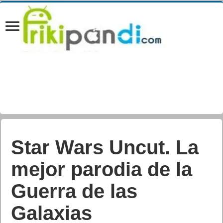
Primer cuaderno de
VITAcora
Juan Cascón Baños
Actualizada:
20/02/2012 17:25
Creada:
20/02/2012
Juegos