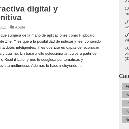
o 
ractiva digital y
10
mo
nitiva
¿C
2012
Apple
we
¿C
a que surgiera de la mano de aplicaciones como Flipboard
Wi
e Zite. Y es que a la posibilidad de indexar y leer contenido
rta dotes inteligentes. Y es que Zite es capaz de reconocer
¿C
a y cual no. En base a ello selecciona artículos a partir de
of
(32
o Read it Later y nos lo desglosa por temáticas y
 revista multimedia. Además lo hace incluyendo …
Cat
A
H
L
P
S