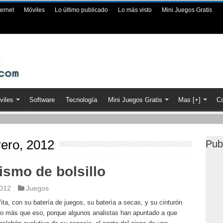
ternet
Móviles
Lo último publicado
Lo más visto
Mini Juegos Gratis
viles
Software
Tecnología
Mini Juegos Gratis
Mas [+]
Co
rero, 2012
Pub
ismo de bolsillo
2012
Juegos
ta, con su batería de juegos, su batería a secas, y su cinturón
so más que eso, porque algunos analistas han apuntado a que