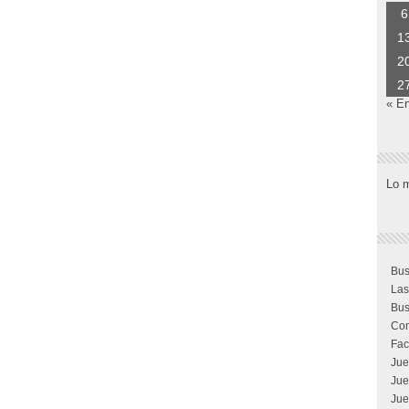
6
1
2
2
« E
Lo 
Bus
Las
Bus
Com
Fac
Jue
Jue
Jue