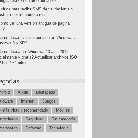
angulares(« ») en un ordenador?
 sitios para recibir SMS de validación sin
strar nuestro número real
ómo ver una versión antigua de página
b?
ómo desactivar suspensión en Windows 7,
ndows 8 y XP?
ómo descargar Windows 10 abril 2018
icialmente y gratis? Actualizar archivos ISO
 bits / 64 bits)
egorías
ndroid
Apple
Destacada
ardware
Internet
Juegos
o más visto y recomendado
Móviles
atrocinado
Seguridad
Sin categoría
martwatch
Software
Tecnología