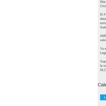
War 
Cri
El F
deta
estr
Swi
AMD
velo
Ya e
Leg
Supe
la s
DLC 
Cal
L