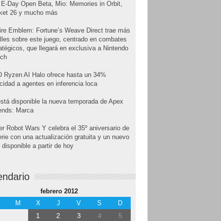
E-Day Open Beta, Mio: Memories in Orbit,
cket 26 y mucho más
ire Emblem: Fortune’s Weave Direct trae más
lles sobre este juego, centrado en combates
atégicos, que llegará en exclusiva a Nintendo
tch
 Ryzen AI Halo ofrece hasta un 34%
cidad a agentes en inferencia loca
stá disponible la nueva temporada de Apex
ends: Marca
r Robot Wars Y celebra el 35º aniversario de
erie con una actualización gratuita y un nuevo
disponible a partir de hoy
endario
febrero 2012
M
X
J
V
S
D
1
2
3
4
5