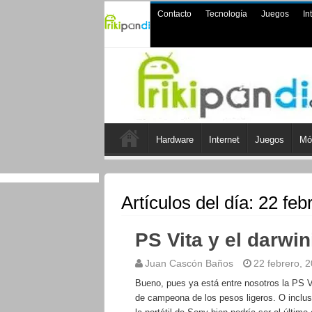
Contacto
Tecnología
Juegos
In
Hardware
Internet
Juegos
Mó
Artículos del día:
22 feb
PS Vita y el darwin
Juan Cascón Baños
22 febrero, 
Bueno, pues ya está entre nosotros la PS Vi
de campeona de los pesos ligeros. O inclu