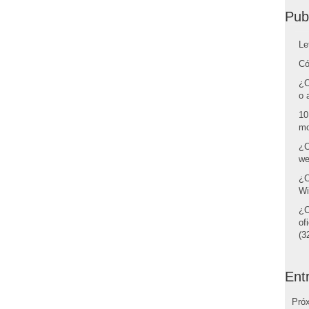
Pub
Le
Có
¿C
o 
10
mo
¿C
we
¿C
Wi
¿C
of
(32
Ent
Pró