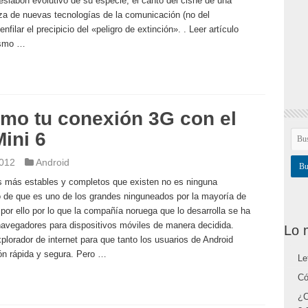
o eslabón evolutivo de su especie, el canto del cisne de una
rza de nuevas tecnologías de la comunicación (no del
filar el precipicio del «peligro de extinción». . Leer artículo
nismo …
imo tu conexión 3G con el
ini 6
2012
Android
 más estables y completos que existen no es ninguna
de que es uno de los grandes ninguneados por la mayoría de
or ello por lo que la compañía noruega que lo desarrolla se ha
navegadores para dispositivos móviles de manera decidida.
Lo 
plorador de internet para que tanto los usuarios de Android
ón rápida y segura. Pero …
Le
Có
¿C