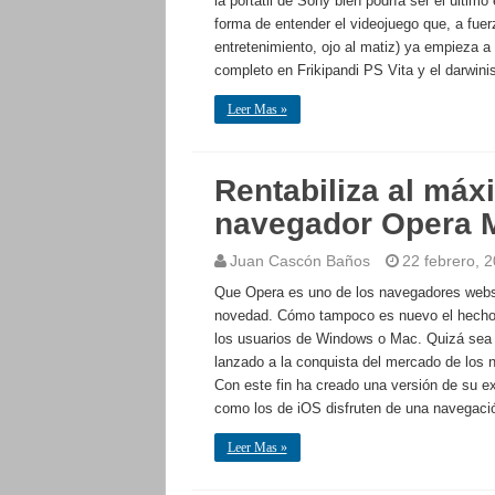
la portátil de Sony bien podría ser el últim
forma de entender el videojuego que, a fue
entretenimiento, ojo al matiz) ya empieza a en
completo en Frikipandi PS Vita y el darwi
Leer Mas »
Rentabiliza al máx
navegador Opera M
Juan Cascón Baños
22 febrero, 
Que Opera es uno de los navegadores webs
novedad. Cómo tampoco es nuevo el hecho 
los usuarios de Windows o Mac. Quizá sea p
lanzado a la conquista del mercado de los 
Con este fin ha creado una versión de su ex
como los de iOS disfruten de una navegaci
Leer Mas »