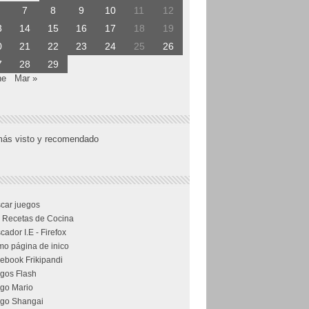
7
8
9
10
11
12
3
14
15
16
17
18
19
0
21
22
23
24
25
26
7
28
29
ne
Mar »
más visto y recomendado
car juegos
 Recetas de Cocina
cador I.E - Firefox
o página de inico
ebook Frikipandi
gos Flash
go Mario
go Shangai