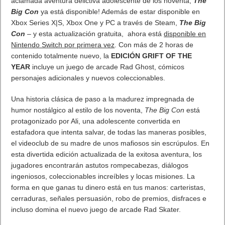
aclamada aventura delictiva adolescente de los noventa,
The
Big Con
ya está disponible! Además de estar disponible en
Xbox Series X|S, Xbox One y PC a través de Steam,
The Big
Con
– y esta actualización gratuita, ahora está
disponible en
Nintendo Switch por primera vez
. Con más de 2 horas de
contenido totalmente nuevo, la
EDICIÓN GRIFT OF THE
YEAR
incluye un juego de arcade Rad Ghost, cómicos
personajes adicionales y nuevos coleccionables.
Una historia clásica de paso a la madurez impregnada de
humor nostálgico al estilo de los noventa,
The Big Con
está
protagonizado por Ali, una adolescente convertida en
estafadora que intenta salvar, de todas las maneras posibles,
el videoclub de su madre de unos mafiosos sin escrúpulos. En
esta divertida edición actualizada de la exitosa aventura, los
jugadores encontrarán astutos rompecabezas, diálogos
ingeniosos, coleccionables increíbles y locas misiones. La
forma en que ganas tu dinero está en tus manos: carteristas,
cerraduras, señales persuasión, robo de premios, disfraces e
incluso domina el nuevo juego de arcade Rad Skater.