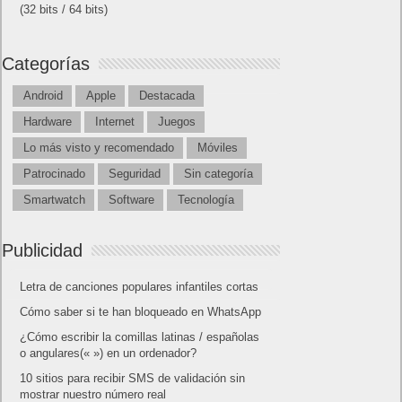
(32 bits / 64 bits)
Categorías
Android
Apple
Destacada
Hardware
Internet
Juegos
Lo más visto y recomendado
Móviles
Patrocinado
Seguridad
Sin categoría
Smartwatch
Software
Tecnología
Publicidad
Letra de canciones populares infantiles cortas
Cómo saber si te han bloqueado en WhatsApp
¿Cómo escribir la comillas latinas / españolas
o angulares(« ») en un ordenador?
10 sitios para recibir SMS de validación sin
mostrar nuestro número real