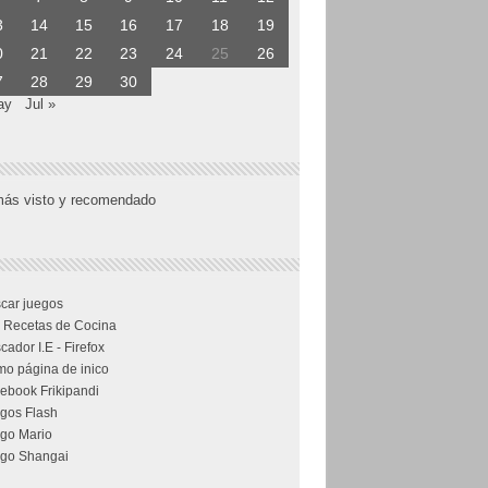
3
14
15
16
17
18
19
0
21
22
23
24
25
26
7
28
29
30
ay
Jul »
más visto y recomendado
car juegos
 Recetas de Cocina
cador I.E - Firefox
o página de inico
ebook Frikipandi
gos Flash
go Mario
go Shangai