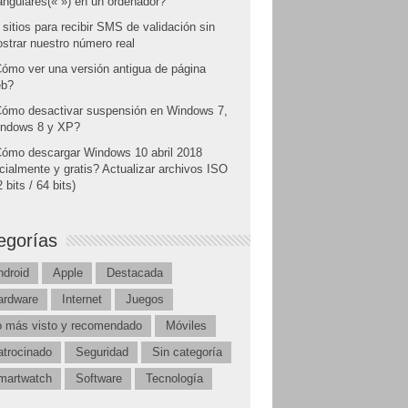
angulares(« ») en un ordenador?
 sitios para recibir SMS de validación sin
strar nuestro número real
ómo ver una versión antigua de página
b?
ómo desactivar suspensión en Windows 7,
ndows 8 y XP?
ómo descargar Windows 10 abril 2018
icialmente y gratis? Actualizar archivos ISO
 bits / 64 bits)
egorías
ndroid
Apple
Destacada
ardware
Internet
Juegos
o más visto y recomendado
Móviles
atrocinado
Seguridad
Sin categoría
martwatch
Software
Tecnología