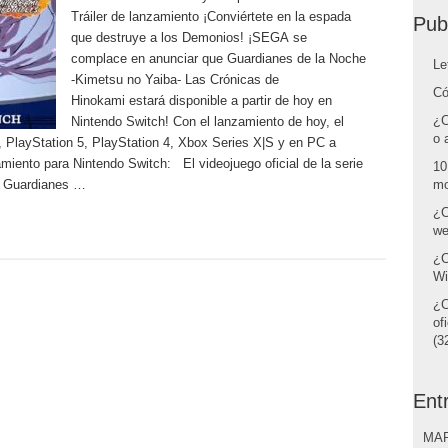
Tráiler de lanzamiento ¡Conviértete en la espada
Pub
que destruye a los Demonios! ¡SEGA se
complace en anunciar que Guardianes de la Noche
Le
-Kimetsu no Yaiba- Las Crónicas de
Có
Hinokami estará disponible a partir de hoy en
¿C
Nintendo Switch! Con el lanzamiento de hoy, el
o 
 PlayStation 5, PlayStation 4, Xbox Series X|S y en PC a
amiento para Nintendo Switch: El videojuego oficial de la serie
10
a Guardianes …
mo
¿C
we
¿C
Wi
¿C
of
(32
Ent
MAR