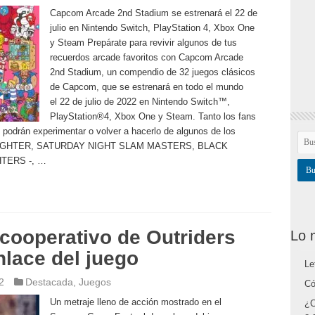
Capcom Arcade 2nd Stadium se estrenará el 22 de
julio en Nintendo Switch, PlayStation 4, Xbox One
y Steam Prepárate para revivir algunos de tus
recuerdos arcade favoritos con Capcom Arcade
2nd Stadium, un compendio de 32 juegos clásicos
de Capcom, que se estrenará en todo el mundo
el 22 de julio de 2022 en Nintendo Switch™,
PlayStation®4, Xbox One y Steam. Tanto los fans
 podrán experimentar o volver a hacerlo de algunos de los
T FIGHTER, SATURDAY NIGHT SLAM MASTERS, BLACK
TERS -, …
 cooperativo de Outriders
Lo 
lace del juego
Le
2
Destacada
,
Juegos
Có
Un metraje lleno de acción mostrado en el
¿C