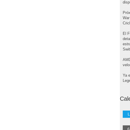
disp
Pró
War 
Cri
El F
deta
estr
Swi
AMD
velo
Ya e
Leg
Cal
L
6