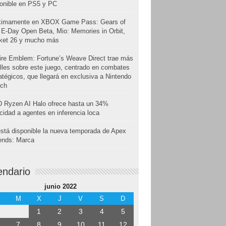
onible en PS5 y PC
ximamente en XBOX Game Pass: Gears of
E-Day Open Beta, Mio: Memories in Orbit,
cket 26 y mucho más
ire Emblem: Fortune’s Weave Direct trae más
lles sobre este juego, centrado en combates
atégicos, que llegará en exclusiva a Nintendo
tch
 Ryzen AI Halo ofrece hasta un 34%
cidad a agentes en inferencia loca
stá disponible la nueva temporada de Apex
ends: Marca
endario
junio 2022
M
X
J
V
S
D
1
2
3
4
5
7
8
9
10
11
12