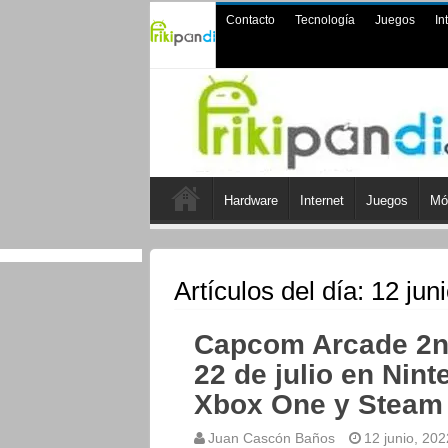
Contacto
Tecnología
Juegos
In
Hardware
Internet
Juegos
Mó
Artículos del día:
12 jun
Capcom Arcade 2nd
22 de julio en Nint
Xbox One y Steam
Juan Cascón Baños
12 junio, 202