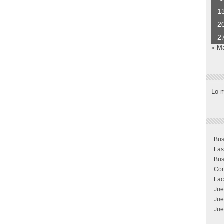
1
2
2
« M
Lo 
Bus
Las
Bus
Com
Fac
Jue
Jue
Jue