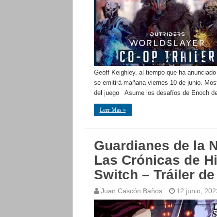
Geoff Keighley, al tiempo que ha anunciad
se emitirá mañana viernes 10 de junio. Most
del juego Asume los desafíos de Enoch de 
Leer Mas »
Guardianes de la 
Las Crónicas de H
Switch – Tráiler d
Juan Cascón Baños
12 junio, 202