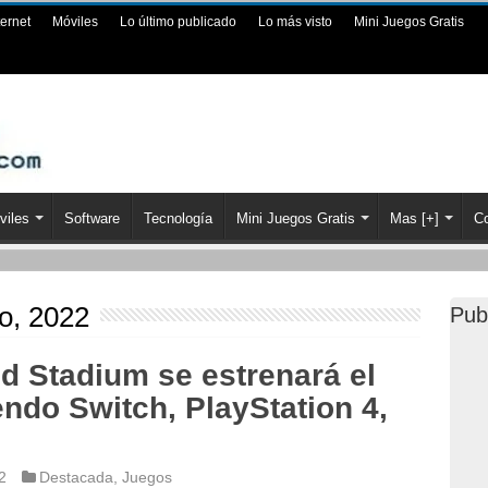
ternet
Móviles
Lo último publicado
Lo más visto
Mini Juegos Gratis
viles
Software
Tecnología
Mini Juegos Gratis
Mas [+]
Co
io, 2022
Pub
 Stadium se estrenará el
endo Switch, PlayStation 4,
2
Destacada
,
Juegos