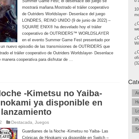
o 
Summer Game Fest; el desenlace del juego se
mostrará mañana.Mostrado el tráiler cooperativo
10
de Outriders Worldslayer- Desenlace del juego
mo
LONDRES, REINO UNIDO (9 de junio de 2022) –
¿C
SQUARE ENIX® ha desvelado hoy el tráiler
we
cooperativo de OUTRIDERS™ WORLDSLAYER
¿C
en el evento Summer Game Fest presentado por
Wi
o un nuevo episodio de las transmisiones de OUTRIDERS que
¿C
rado el tráiler cooperativo de Outriders Worldslayer- Desenlace
of
manera cooperativa para disfrutar de …
(32
Cat
Noche -Kimetsu no Yaiba-
A
inokami ya disponible en
H
e lanzamiento
L
P
2
Destacada
,
Juegos
S
Guardianes de la Noche -Kimetsu no Yaiba- Las
Crónicas de Hinokami ya disponible en Switch –