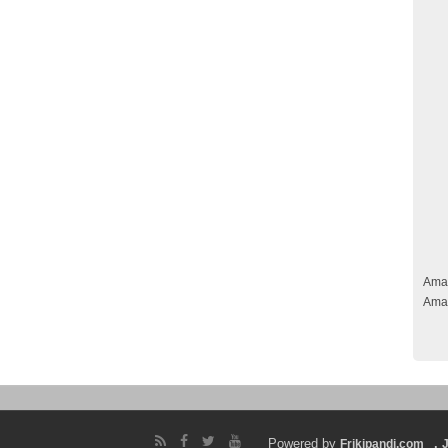
Ama
Ama
Powered by
.
Frikipandi.com