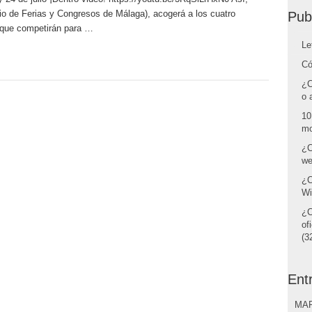
io de Ferias y Congresos de Málaga), acogerá a los cuatro
Pub
, que competirán para …
Le
Có
¿C
o 
10
mo
¿C
we
¿C
Wi
¿C
of
(32
Ent
MAR