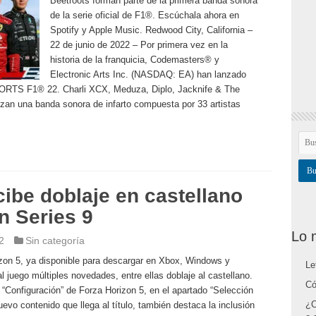
Beetroots forman parte de la primera banda sonora
de la serie oficial de F1®. Escúchala ahora en
Spotify y Apple Music. Redwood City, California –
22 de junio de 2022 – Por primera vez en la
historia de la franquicia, Codemasters® y
Electronic Arts Inc. (NASDAQ: EA) han lanzado
ORTS F1® 22. Charli XCX, Meduza, Diplo, Jacknife & The
an una banda sonora de infarto compuesta por 33 artistas
cibe doblaje en castellano
n Series 9
Lo 
2
Sin categoría
izon 5, ya disponible para descargar en Xbox, Windows y
Le
juego múltiples novedades, entre ellas doblaje al castellano.
Có
“Configuración” de Forza Horizon 5, en el apartado “Selección
¿C
evo contenido que llega al título, también destaca la inclusión