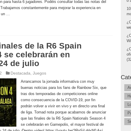
o 
on para hasta 6 jugadores. Podéis consultar todas las notas del
 Trabajamos constantemente para mejorar la experiencia en
10
á un …
mo
¿C
we
¿C
Wi
inales de la R6 Spain
¿C
 se celebrarán en
of
(32
4 de julio
2
Destacada
,
Juegos
Cat
Arrancamos la jornada informativa con muy
buenas noticias para los fans de Rainbow Six, que
A
tras dos temporadas de competiciones online
H
como consecuencia de la COVID-19, por fin
L
podrán volver a vivir en vivo y en directo una final
de liga. Tomad nota porque acabamos de anunciar
P
que las finales de la R6 Spain Nationals Season 4
S
se celebrarán en Gamepolis, el mayor festival de
y 24 de julio ¡Dentro video! https://youtu.be/3RqSiLrHxN0 Así,