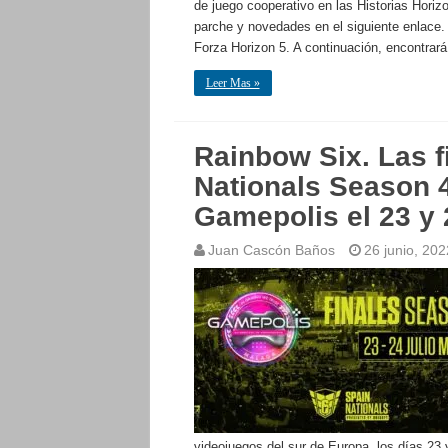
de juego cooperativo en las Historias Horiz
parche y novedades en el siguiente enlace.
Forza Horizon 5. A continuación, encontrar
Leer Mas »
Rainbow Six. Las f
Nationals Season 4
Gamepolis el 23 y 2
Juan Cascón Baños
26 junio, 202
videojuegos del sur de Europa, los días 23 