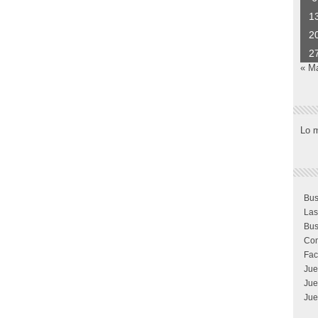
1
2
2
« M
Lo 
Bus
Las
Bus
Com
Fac
Jue
Jue
Jue