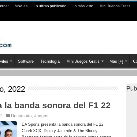
ternet
Móviles
Lo último publicado
Lo más visto
Mini Juegos Gratis
viles
Software
Tecnología
Mini Juegos Gratis
Mas [+]
Co
io, 2022
Pub
 la banda sonora del F1 22
2
Destacada
,
Juegos
EA Sports presenta la banda sonora del F1 22.
Charli XCX, Diplo y Jacknife & The Bloody