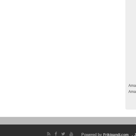
Ama
Ama
Powered by
.
Frikipandi.com