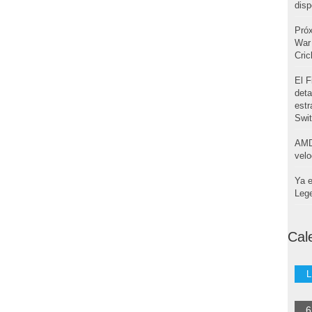
disp
Pró
War 
Cri
El F
deta
estr
Swi
AMD
velo
Ya e
Leg
Cal
L
6