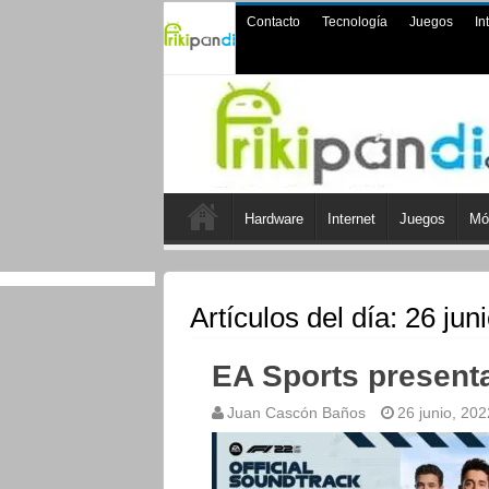
Contacto
Tecnología
Juegos
In
Hardware
Internet
Juegos
Mó
Artículos del día:
26 jun
EA Sports presenta
Juan Cascón Baños
26 junio, 202