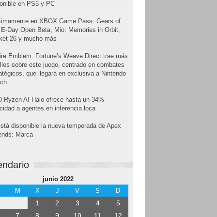
onible en PS5 y PC
ximamente en XBOX Game Pass: Gears of
E-Day Open Beta, Mio: Memories in Orbit,
cket 26 y mucho más
ire Emblem: Fortune’s Weave Direct trae más
lles sobre este juego, centrado en combates
atégicos, que llegará en exclusiva a Nintendo
tch
 Ryzen AI Halo ofrece hasta un 34%
cidad a agentes en inferencia loca
stá disponible la nueva temporada de Apex
ends: Marca
endario
junio 2022
M
X
J
V
S
D
1
2
3
4
5
7
8
9
10
11
12