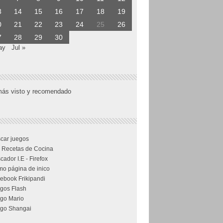
3
14
15
16
17
18
19
0
21
22
23
24
25
26
7
28
29
30
ay
Jul »
más visto y recomendado
car juegos
 Recetas de Cocina
cador I.E - Firefox
o página de inico
ebook Frikipandi
gos Flash
go Mario
go Shangai