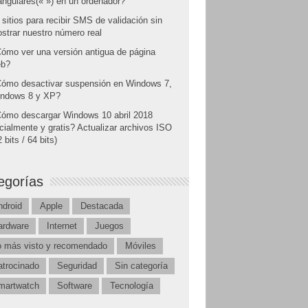
angulares(« ») en un ordenador?
 sitios para recibir SMS de validación sin
strar nuestro número real
ómo ver una versión antigua de página
b?
ómo desactivar suspensión en Windows 7,
ndows 8 y XP?
ómo descargar Windows 10 abril 2018
icialmente y gratis? Actualizar archivos ISO
 bits / 64 bits)
egorías
ndroid
Apple
Destacada
ardware
Internet
Juegos
o más visto y recomendado
Móviles
atrocinado
Seguridad
Sin categoría
martwatch
Software
Tecnología