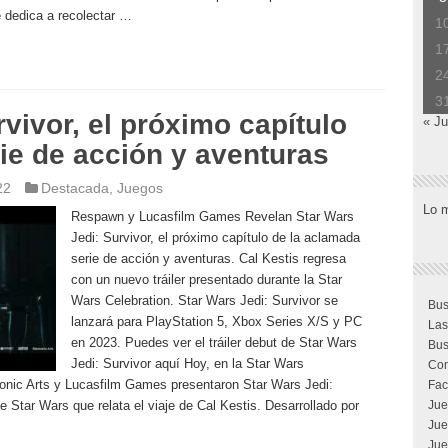
e dedica a recolectar …
1
1
2
3
vivor, el próximo capítulo
« Ju
ie de acción y aventuras
22
Destacada
,
Juegos
Lo 
Respawn y Lucasfilm Games Revelan Star Wars
Jedi: Survivor, el próximo capítulo de la aclamada
serie de acción y aventuras. Cal Kestis regresa
con un nuevo tráiler presentado durante la Star
Wars Celebration. Star Wars Jedi: Survivor se
Bus
lanzará para PlayStation 5, Xbox Series X/S y PC
Las
en 2023. Puedes ver el tráiler debut de Star Wars
Bus
Jedi: Survivor aquí Hoy, en la Star Wars
Com
onic Arts y Lucasfilm Games presentaron Star Wars Jedi:
Fac
e Star Wars que relata el viaje de Cal Kestis. Desarrollado por
Jue
Jue
Jue