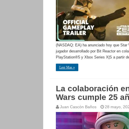
(NASDAQ: EA) ha anunciado hoy que Star Wa
jugador desarrollado por Bit Reactor en co
PlayStation®5 y Xbox Series X|S a partir d
Leer Mas »
La colaboración e
Wars cumple 25 a
Juan Cascón Baños
28 mayo, 20