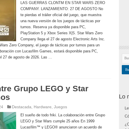
LAS GUERRAS CLONTM EN STAR WARS ZERO
COMPANY. LANZAMIENTO: 27 DE AGOSTO No
te pierdas el tráiler oficial del juego, que muestra
una nueva versión de los juegos de tácticas por
turnos. Reserva ya disponible para PC,
PlayStation 5 y Xbox Series X|S. Star Wars Zero
Company llega el 27 de agosto Electronic Arts Inc.
rs Zero Company, el juego de tácticas por turnos para un
laboración con Lucasfilm Games, estará disponible para PC,
el 27 de agosto de 2026. Las …
ntre Grupo LEGO y Star
ños
Lo 
24
Destacada
,
Hardware
,
Juegos
Le
El sueño de todo friki. La colaboración entre Grupo
Có
LEGO y Star Wars cumple 25 años En 1999
¿C
Lucasfilm™ y LEGO® anunciaron un acuerdo de