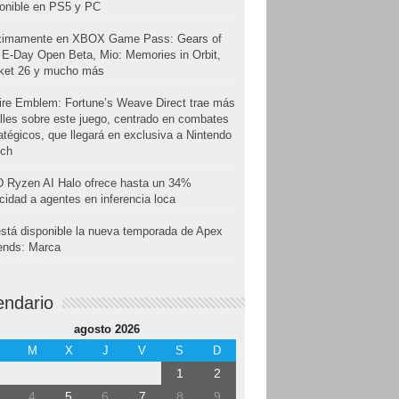
onible en PS5 y PC
ximamente en XBOX Game Pass: Gears of
E-Day Open Beta, Mio: Memories in Orbit,
cket 26 y mucho más
ire Emblem: Fortune’s Weave Direct trae más
lles sobre este juego, centrado en combates
atégicos, que llegará en exclusiva a Nintendo
tch
 Ryzen AI Halo ofrece hasta un 34%
cidad a agentes en inferencia loca
stá disponible la nueva temporada de Apex
ends: Marca
endario
agosto 2026
M
X
J
V
S
D
1
2
4
5
6
7
8
9