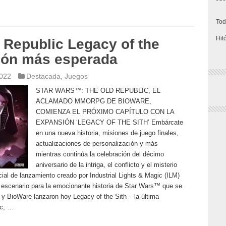
Tod
Hit
 Republic Legacy of the
sión más esperada
2022
Destacada
,
Juegos
STAR WARS™: THE OLD REPUBLIC, EL
ACLAMADO MMORPG DE BIOWARE,
COMIENZA EL PRÓXIMO CAPÍTULO CON LA
EXPANSIÓN ‘LEGACY OF THE SITH’ Embárcate
en una nueva historia, misiones de juego finales,
actualizaciones de personalización y más
mientras continúa la celebración del décimo
aniversario de la intriga, el conflicto y el misterio
cial de lanzamiento creado por Industrial Lights & Magic (ILM)
escenario para la emocionante historia de Star Wars™ que se
 BioWare lanzaron hoy Legacy of the Sith – la última
ic, …