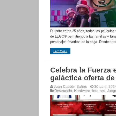
Durante estos 25 años, todas las películas
de LEGO® permitiendo a las familias y fans
personajes favoritos de la saga. Desde se
Leer Mas »
Celebra la Fuerza 
galáctica oferta d
Juan Cascón Baños
30 abril, 202
Destacada
,
Hardware
,
Internet
,
Jueg