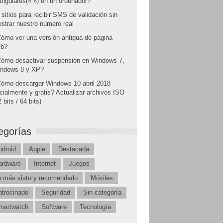
angulares(« ») en un ordenador?
 sitios para recibir SMS de validación sin
strar nuestro número real
ómo ver una versión antigua de página
b?
ómo desactivar suspensión en Windows 7,
ndows 8 y XP?
ómo descargar Windows 10 abril 2018
icialmente y gratis? Actualizar archivos ISO
 bits / 64 bits)
egorías
ndroid
Apple
Destacada
ardware
Internet
Juegos
o más visto y recomendado
Móviles
atrocinado
Seguridad
Sin categoría
martwatch
Software
Tecnología