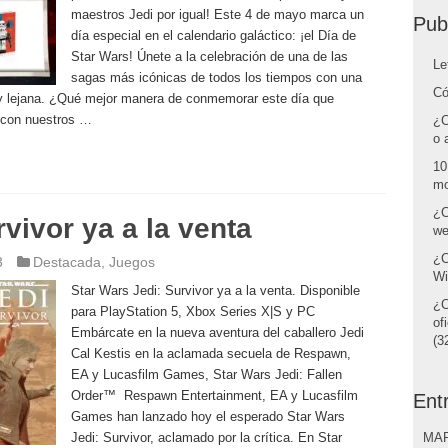
maestros Jedi por igual! Este 4 de mayo marca un
Pub
día especial en el calendario galáctico: ¡el Día de
Star Wars! Únete a la celebración de una de las
Le
sagas más icónicas de todos los tiempos con una
Có
muy lejana. ¿Qué mejor manera de conmemorar este día que
 con nuestros …
¿C
o 
10
mo
¿C
vivor ya a la venta
we
¿C
3
Destacada
,
Juegos
Wi
Star Wars Jedi: Survivor ya a la venta. Disponible
¿C
para PlayStation 5, Xbox Series X|S y PC
of
Embárcate en la nueva aventura del caballero Jedi
(32
Cal Kestis en la aclamada secuela de Respawn,
EA y Lucasfilm Games, Star Wars Jedi: Fallen
Order™ Respawn Entertainment, EA y Lucasfilm
Ent
Games han lanzado hoy el esperado Star Wars
Jedi: Survivor, aclamado por la crítica. En Star
MAR