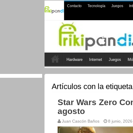
Contacto
Tecnología
Juegos
In
Hardware
Internet
Juegos
Mó
Artículos con la etiquet
Star Wars Zero Com
agosto
Juan Cascón Baños
8 junio, 2026