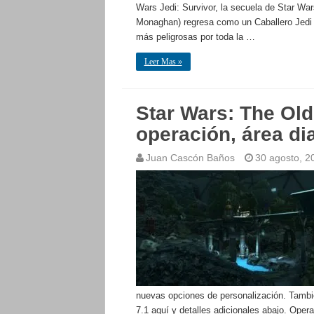
Wars Jedi: Survivor, la secuela de Star War
Monaghan) regresa como un Caballero Jedi 
más peligrosas por toda la …
Leer Mas »
Star Wars: The Ol
operación, área di
Juan Cascón Baños
30 agosto, 2
nuevas opciones de personalización. Tambié
7.1 aquí y detalles adicionales abajo. Ope