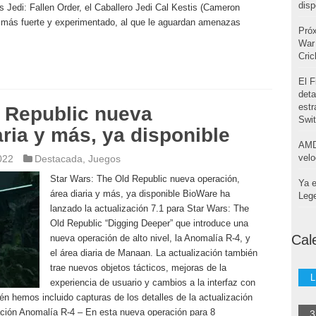
disp
s Jedi: Fallen Order, el Caballero Jedi Cal Kestis (Cameron
más fuerte y experimentado, al que le aguardan amenazas
Pró
War 
Cri
El F
deta
estr
d Republic nueva
Swi
aria y más, ya disponible
AMD
velo
022
Destacada
,
Juegos
Star Wars: The Old Republic nueva operación,
Ya e
área diaria y más, ya disponible BioWare ha
Leg
lanzado la actualización 7.1 para Star Wars: The
Old Republic “Digging Deeper” que introduce una
Cal
nueva operación de alto nivel, la Anomalía R-4, y
el área diaria de Manaan. La actualización también
trae nuevos objetos tácticos, mejoras de la
L
experiencia de usuario y cambios a la interfaz con
n hemos incluido capturas de los detalles de la actualización
ración Anomalía R-4 – En esta nueva operación para 8
3