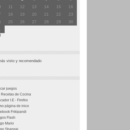
0
11
12
13
14
15
16
7
18
19
20
21
22
23
4
25
26
27
28
29
30
1
l
más visto y recomendado
car juegos
 Recetas de Cocina
cador I.E - Firefox
o página de inico
ebook Frikipandi
gos Flash
go Mario
go Shangai