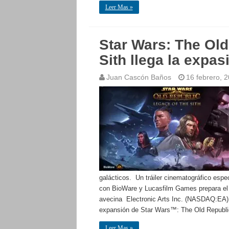
Leer Mas »
Star Wars: The Old
Sith llega la expa
Juan Cascón Baños
16 febrero, 
galácticos. Un tráiler cinematográfico espe
con BioWare y Lucasfilm Games prepara el 
avecina Electronic Arts Inc. (NASDAQ:EA) y
expansión de Star Wars™: The Old Republ
Leer Mas »