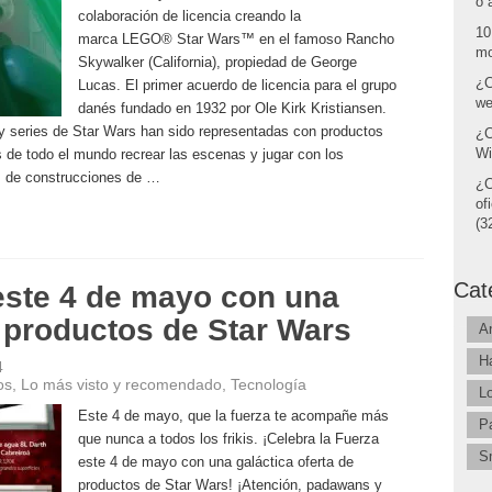
o 
colaboración de licencia creando la
10
marca LEGO® Star Wars™ en el famoso Rancho
mo
Skywalker (California), propiedad de George
¿C
Lucas. El primer acuerdo de licencia para el grupo
we
danés fundado en 1932 por Ole Kirk Kristiansen.
 y series de Star Wars han sido representadas con productos
¿C
Wi
 de todo el mundo recrear las escenas y jugar con los
ts de construcciones de …
¿C
of
(32
Cat
este 4 de mayo con una
e productos de Star Wars
A
H
4
os
,
Lo más visto y recomendado
,
Tecnología
L
Este 4 de mayo, que la fuerza te acompañe más
P
que nunca a todos los frikis. ¡Celebra la Fuerza
S
este 4 de mayo con una galáctica oferta de
productos de Star Wars! ¡Atención, padawans y