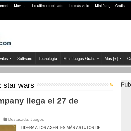
ternet
Móviles
Lo último publicado
Lo más visto
Mini Juegos Gratis
viles
Software
Tecnología
Mini Juegos Gratis
Mas [+]
Co
a:
star wars
Pub
pany llega el 27 de
Destacada
,
Juegos
LIDERA A LOS AGENTES MÁS ASTUTOS DE