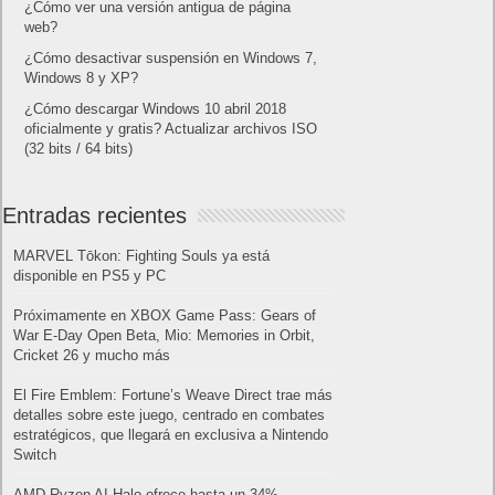
¿Cómo ver una versión antigua de página
web?
¿Cómo desactivar suspensión en Windows 7,
Windows 8 y XP?
¿Cómo descargar Windows 10 abril 2018
oficialmente y gratis? Actualizar archivos ISO
(32 bits / 64 bits)
Entradas recientes
MARVEL Tōkon: Fighting Souls ya está
disponible en PS5 y PC
Próximamente en XBOX Game Pass: Gears of
War E-Day Open Beta, Mio: Memories in Orbit,
Cricket 26 y mucho más
El Fire Emblem: Fortune’s Weave Direct trae más
detalles sobre este juego, centrado en combates
estratégicos, que llegará en exclusiva a Nintendo
Switch
AMD Ryzen AI Halo ofrece hasta un 34%