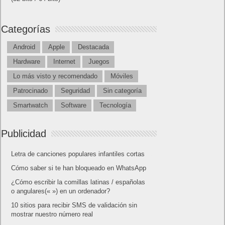
Categorías
Android
Apple
Destacada
Hardware
Internet
Juegos
Lo más visto y recomendado
Móviles
Patrocinado
Seguridad
Sin categoría
Smartwatch
Software
Tecnología
Publicidad
Letra de canciones populares infantiles cortas
Cómo saber si te han bloqueado en WhatsApp
¿Cómo escribir la comillas latinas / españolas
o angulares(« ») en un ordenador?
10 sitios para recibir SMS de validación sin
mostrar nuestro número real